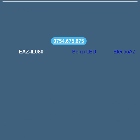
Livrare gratuita la comenzi de peste 500 lei
Termen de livrare: 24-48h
Comanda minima: 100 lei
Suport telefonic la
0754.675.675
SKU:
EAZ-IL080
Categorie:
Benzi LED
Brand:
ElectroAZ
Descriere
Banda LED RGB cu Clasă de Protecție IP65 de la
ElectroAZ: Culoare și Iluminat Versatil în Spațiul Tău
Exterior
Când vine vorba de iluminatul exterior, vrei un sistem care să
ofere atât lumina necesară, cât și opțiuni de culoare pentru a
crea atmosfera dorită. Banda LED RGB cu Chip SMD 2835,
60 LED-uri pe metru de la ElectroAZ reprezintă soluția
perfectă pentru a adăuga culoare și iluminat în mod versatil
în spațiul tău exterior.
Caracteristici Tehnice Remarcabile