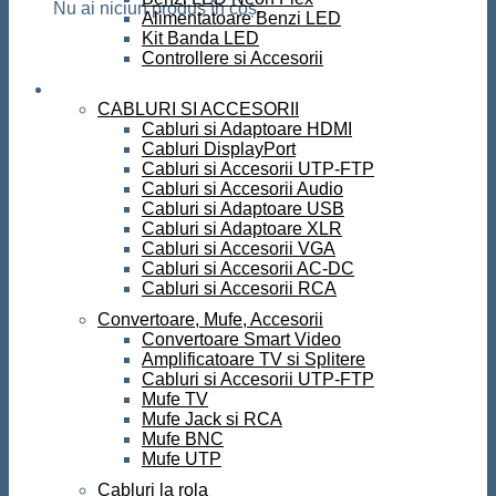
Nu ai niciun produs în coș.
Alimentatoare Benzi LED
Kit Banda LED
Controllere si Accesorii
Conectica
CABLURI SI ACCESORII
Cabluri si Adaptoare HDMI
Cabluri DisplayPort
Cabluri si Accesorii UTP-FTP
Cabluri si Accesorii Audio
Cabluri si Adaptoare USB
Cabluri si Adaptoare XLR
Cabluri si Accesorii VGA
Cabluri si Accesorii AC-DC
Cabluri si Accesorii RCA
Convertoare, Mufe, Accesorii
Convertoare Smart Video
Amplificatoare TV si Splitere
Cabluri si Accesorii UTP-FTP
Mufe TV
Mufe Jack si RCA
Mufe BNC
Mufe UTP
Cabluri la rola