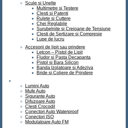
Scule si Unelte
Multimetre si Testere
Clesti si Patenti
Rulete si Cuttere
Chei Reglabile
Surubelnite si Creioane de Tensiune
Clesti de Sertizare si Compresie
Lupe de lucru
Accesorii de lipit sau prindere
Letcon – Pistol de Lipit
Fludor si Pasta Decapanta
Pistol si Bara Silicon
Banda Izolatoare si Adeziva
Bride si Coliere de Prindere
Auto
Lumini Auto
Mufe Auto
Sigurante Auto
Difuzoare Auto
Clesti Crocodil
Conectori Auto Waterproof
Conectori ISO
Modulatoare Auto FM