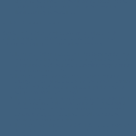
îți permite să o instalezi ușor în diferite locații. Poți să o
modelezi după preferințele tale, creând astfel un
iluminat unic și personalizat.
Utilizări Diverse în Exterior
Banda LED RGB de la ElectroAZ are o multitudine de
aplicații în spațiul exterior. Iată câteva dintre cele mai
comune scenarii în care o poți folosi cu succes:
Iluminatul Grădinii sau Curții
: Poți folosi banda LED
pentru a crea iluminat ambiental în grădină sau pe alei.
Cu opțiunea RGB, poți crea o atmosferă magică pentru
seri relaxante în aer liber.
Iluminatul Fațadelor sau Atriumurilor
: Pentru a
adăuga culoare și viață fațadelor caselor sau clădirilor,
banda LED RGB poate fi montată în jurul ferestrelor
sau pe contururile arhitecturale.
Iluminatul la Evenimente Speciale
: Dacă organizezi
evenimente în aer liber, cum ar fi petreceri sau nunți,
această bandă LED poate contribui la crearea unei
atmosfere magice. Poți ajusta culorile pentru a se
potrivi temei evenimentului.
Iluminatul Mobilierului de Grădină
: Dacă ai mobilier
de grădină, poți monta banda LED pe el pentru a crea