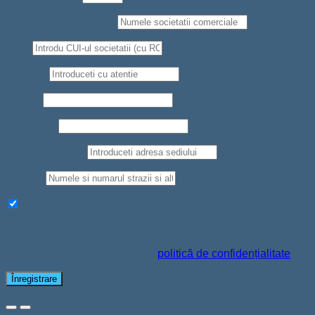
Societate comerciala
*
CUI
*
Telefon
*
Nume
*
Prenume
*
Judet/Localitate
Strada
*
Aboneaza-te la newsletter pentru a primi oferte si reduceri
Datele personale vor fi folosite pentru a-ți susține experiența
pe acest site web, pentru a administra accesul la contul tău și
pentru alte scopuri descrise în
politică de confidențialitate
.
Înregistrare