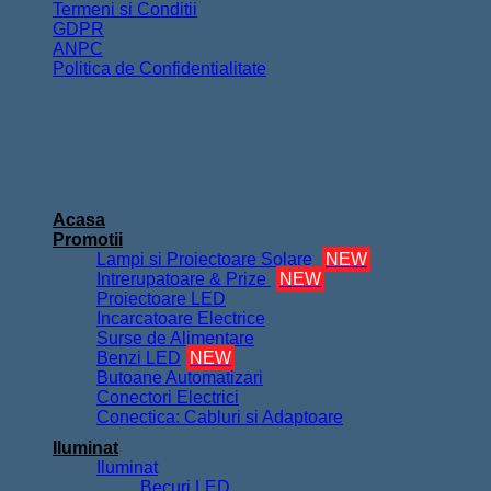
Termeni si Conditii
GDPR
ANPC
Politica de Confidentialitate
Copyright 2026 ©
FurnizorElectrice.ro
Acasa
Promotii
Lampi si Proiectoare Solare
NEW
Intrerupatoare & Prize
NEW
Proiectoare LED
Incarcatoare Electrice
Surse de Alimentare
Benzi LED
NEW
Butoane Automatizari
Conectori Electrici
Conectica: Cabluri si Adaptoare
Iluminat
Iluminat
Becuri LED