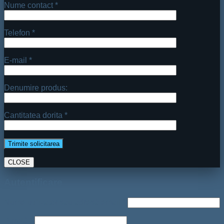
Nume contact *
Telefon *
E-mail *
Denumire produs:
Cantitatea dorita *
CLOSE
Autentificare
Nume utilizator sau adresă email
*
Parolă
*