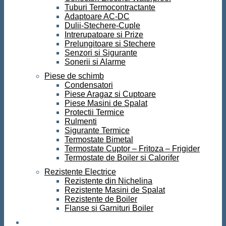
Tuburi Termocontractante
Adaptoare AC-DC
Dulii-Stechere-Cuple
Intrerupatoare si Prize
Prelungitoare si Stechere
Senzori si Sigurante
Sonerii si Alarme
Piese de schimb
Condensatori
Piese Aragaz si Cuptoare
Piese Masini de Spalat
Protectii Termice
Rulmenti
Sigurante Termice
Termostate Bimetal
Termostate Cuptor – Fritoza – Frigider
Termostate de Boiler si Calorifer
Rezistente Electrice
Rezistente din Nichelina
Rezistente Masini de Spalat
Rezistente de Boiler
Flanse si Garnituri Boiler
Scule si Unelte