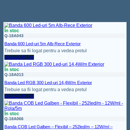
Produse similare
În stoc
Q-18A043
Banda 600 Led-uri 5m Alb-Rece Exterior
Trebuie sa fii logat pentru a vedea pretul
Adaugă în coș
În stoc
Q-18A013
Banda Led RGB 300 Led-uri 14,4W/m Exterior
Trebuie sa fii logat pentru a vedea pretul
Adaugă în coș
În stoc
Q-18A066
Banda COB Led Galben – Flexibil – 252led/m – 12W/ml –