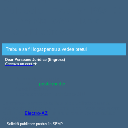
Banda LED RGB 12V,
Multicolor, Exterior IP65, 60
LED/m SMD2835, Rola 5
metri, ElectroAZ
Trebuie sa fii logat pentru a vedea pretul
Doar Persoane Juridice (Engross)
Creeaza un cont
Disponibilitate:
imediat
Tip calitate:
peste medie
Brand:
ElectroAZ
Importator:
Vectro Tech Store SRL
Un amestec perfect de calitate și durabilitate: garanția
profesioniștilor la cel mai accesibil preț. Acest produs este
realizat de
Electro-AZ
- un brand renumit pentru calitate
excelentă în raport cu prețul.
Solicită publicare produs în SEAP