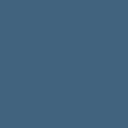
Flux luminos
1300 lm
Lungime
5 m
Grad protectie
IP 65
Temperatura Culoare
RGB
Tip lumina
Multicolor
Tip LED
SMD 2835
Tip montare
Exterior
EAN
0704384672821