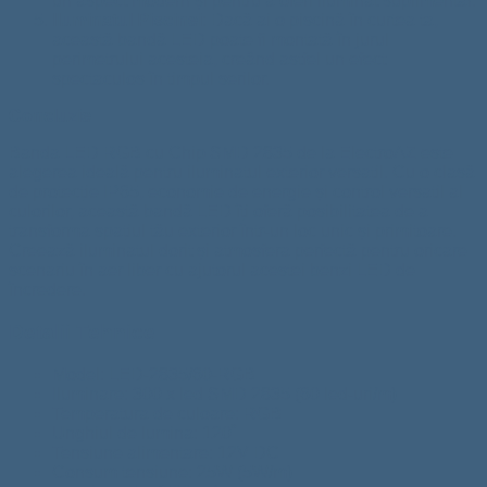
un aspect modern și pentru a oferi iluminat suplimentar.
Iluminatul Piscinei
: Dacă ai o piscină în curtea ta,
această bandă LED poate fi montată în jurul
perimetrului acesteia, creând astfel un efect
spectaculos în timpul serilor.
Concluzie
Banda LED RGB cu Chip SMD 2835 de la ElectroAZ este
alegerea ideală pentru iluminatul exterior versatil. Cu o clasă
de protecție IP65, economie de energie și control versatil al
culorilor, această bandă LED îți oferă posibilitatea de a
transforma spațiul tău exterior într-un loc unic și primitoare.
Creează iluminatul dorit și atmosfera perfectă pentru oricare
scenariu în aer liber cu ajutorul acestei benzi LED de
încredere.
Detalii Tehnice
Model: LED-2835/60-RGB
Iluminare: 300 x led SMD 2835 (60 led-uri/m)
Temperatura de culoare: RGB
Unghiul de lumina: 120˚
Tensiune alimentare: 12V DC
Consum tensiune: 25W (5W/m)