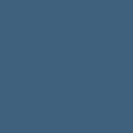
Această bandă LED impresionează prin caracteristicile sale
tehnice avansate, proiectate pentru a oferi o performanță de
încredere în mediul exterior:
Protecție IP65
: Cu o clasă de protecție IP65, această
bandă LED este rezistentă la apă și la praful exterior.
Poate funcționa în condiții meteo variate, asigurându-ți
iluminatul dorit indiferent de vreme.
Economie de Energie
: Cu un consum redus de
energie de doar 4,8W pe metru, această bandă LED
este prietenoasă cu mediul și cu bugetul tău. Poți să o
lași să funcționeze timp îndelungat fără să îți faci griji
cu privire la facturile mari de energie.
Durabilitate
: Construită din materiale de înaltă calitate,
această bandă LED este proiectată pentru a rezista
testului timpului. Fiind construită pentru medii
exterioare dificile, poți avea încredere în durabilitatea
sa pe termen lung.
Control Versatil
: Cu opțiunea RGB (roșu, verde,
albastru), poți crea o varietate de culori și efecte
luminoase. Poți controla culorile și luminozitatea în
funcție de preferințe, ceea ce îți oferă o flexibilitate
maximă în personalizarea iluminatului tău.
Flexibilitate în Montare
: Designul flexibil al benzii LED