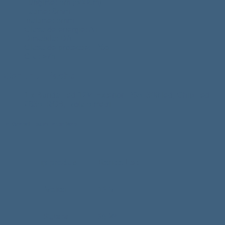
Lungime: 5m (500cm)
Latime: 8mm
Inaltime: 5mm
Clasa de energie: A+
Dimabila: DA
Clasa de protectie: IP65
CRI: ≥75
Continut Pachet
1 x Banda Led 12V, Exterior IP65, 300 led, Chip Led
2835, RGB, Rola 5 metri
Informații suplimentare
Tip produs
Banda Led
Voltaj
12 V
Putere
25 W