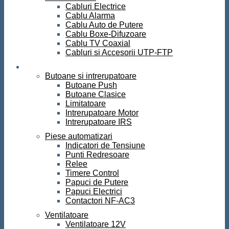
Cabluri Electrice
Cablu Alarma
Cablu Auto de Putere
Cablu Boxe-Difuzoare
Cablu TV Coaxial
Cabluri si Accesorii UTP-FTP
Automatizari
Butoane si intrerupatoare
Butoane Push
Butoane Clasice
Limitatoare
Intrerupatoare Motor
Intrerupatoare IRS
Piese automatizari
Indicatori de Tensiune
Punti Redresoare
Relee
Timere Control
Papuci de Putere
Papuci Electrici
Contactori NF-AC3
Ventilatoare
Ventilatoare 12V