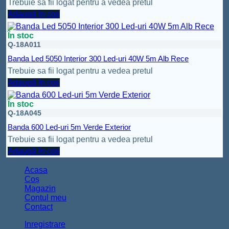
Trebuie sa fii logat pentru a vedea pretul
Adaugă în coș
În stoc
Q-18A011
Banda Led 5050 Interior 300 Led-uri 40W 5m Alb Rece
Trebuie sa fii logat pentru a vedea pretul
Adaugă în coș
În stoc
Q-18A045
Banda 600 Led-uri 5m Verde Exterior
Trebuie sa fii logat pentru a vedea pretul
Adaugă în coș
Acasa
Coș
Magazin
Contul meu
Contact
Inregistrare