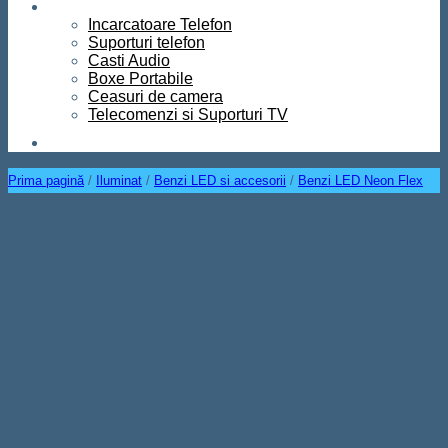
Diverse
Incarcatoare Telefon
Suporturi telefon
Casti Audio
Boxe Portabile
Ceasuri de camera
Telecomenzi si Suporturi TV
Contact
Prima pagină
/
Iluminat
/
Benzi LED si accesorii
/
Benzi LED Neon Flex