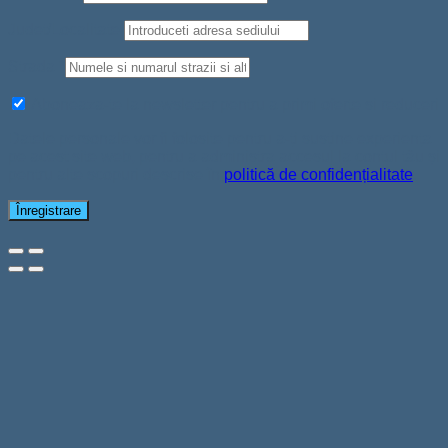
Judet/Localitate
Strada
*
Aboneaza-te la newsletter pentru a primi oferte si reduceri
Datele personale vor fi folosite pentru a-ți susține experiența
pe acest site web, pentru a administra accesul la contul tău și
pentru alte scopuri descrise în
politică de confidențialitate
.
Înregistrare