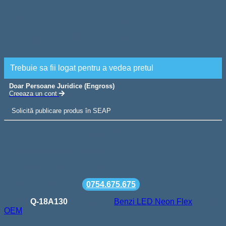
Banda Led Flexibil 12V,
Lumina Mov 5m
Trebuie sa fii logat pentru a vedea pretul
Doar Persoane Juridice (Engross)
Creeaza un cont
Solicită publicare produs în SEAP
Livrare gratuita la comenzi de peste 500 lei
Termen de livrare: 24-48h
Comanda minima: 100 lei
Suport telefonic la
0754.675.675
SKU:
Q-18A130
Categorie:
Benzi LED Neon Flex
Brand:
OEM