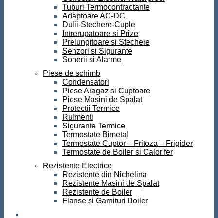
Tuburi Termocontractante
Adaptoare AC-DC
Dulii-Stechere-Cuple
Intrerupatoare si Prize
Prelungitoare si Stechere
Senzori si Sigurante
Sonerii si Alarme
Piese de schimb
Condensatori
Piese Aragaz si Cuptoare
Piese Masini de Spalat
Protectii Termice
Rulmenti
Sigurante Termice
Termostate Bimetal
Termostate Cuptor – Fritoza – Frigider
Termostate de Boiler si Calorifer
Rezistente Electrice
Rezistente din Nichelina
Rezistente Masini de Spalat
Rezistente de Boiler
Flanse si Garnituri Boiler
Scule si Unelte