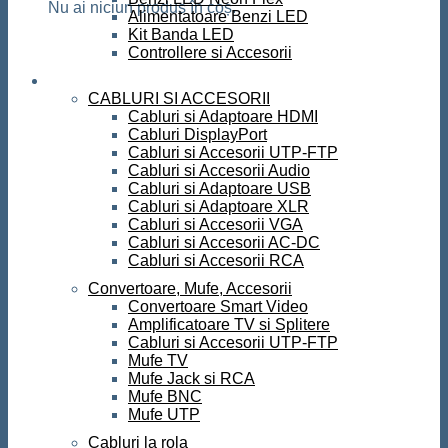
Nu ai niciun produs în coș.
Alimentatoare Benzi LED
Kit Banda LED
Controllere si Accesorii
Conectica
CABLURI SI ACCESORII
Cabluri si Adaptoare HDMI
Cabluri DisplayPort
Cabluri si Accesorii UTP-FTP
Cabluri si Accesorii Audio
Cabluri si Adaptoare USB
Cabluri si Adaptoare XLR
Cabluri si Accesorii VGA
Cabluri si Accesorii AC-DC
Cabluri si Accesorii RCA
Convertoare, Mufe, Accesorii
Convertoare Smart Video
Amplificatoare TV si Splitere
Cabluri si Accesorii UTP-FTP
Mufe TV
Mufe Jack si RCA
Mufe BNC
Mufe UTP
Cabluri la rola