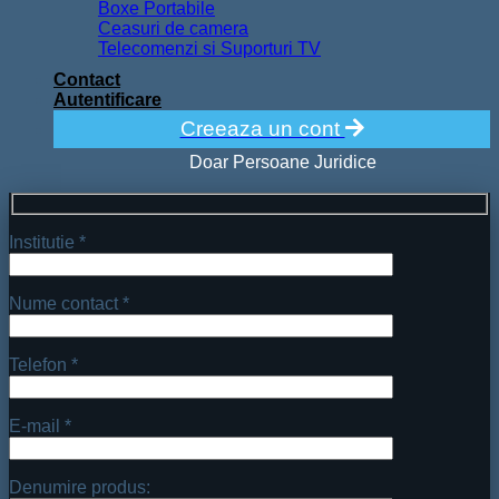
Boxe Portabile
Ceasuri de camera
Telecomenzi si Suporturi TV
Contact
Autentificare
Creeaza un cont
Doar Persoane Juridice
Institutie *
Nume contact *
Telefon *
E-mail *
Denumire produs: