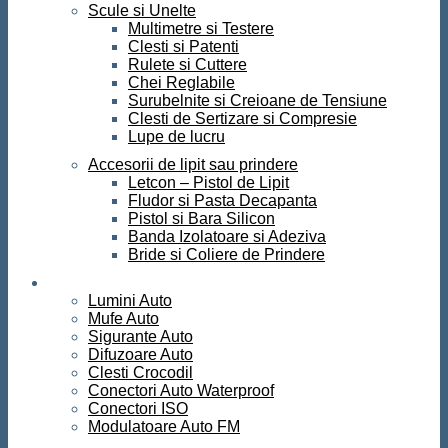
Scule si Unelte
Multimetre si Testere
Clesti si Patenti
Rulete si Cuttere
Chei Reglabile
Surubelnite si Creioane de Tensiune
Clesti de Sertizare si Compresie
Lupe de lucru
Accesorii de lipit sau prindere
Letcon – Pistol de Lipit
Fludor si Pasta Decapanta
Pistol si Bara Silicon
Banda Izolatoare si Adeziva
Bride si Coliere de Prindere
Auto
Lumini Auto
Mufe Auto
Sigurante Auto
Difuzoare Auto
Clesti Crocodil
Conectori Auto Waterproof
Conectori ISO
Modulatoare Auto FM