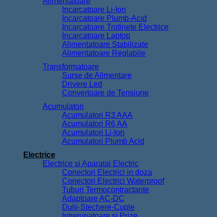
Alimentatoare
Incarcatoare Li-Ion
Incarcatoare Plumb-Acid
Incarcatoare Trotinete Electrice
Incarcatoare Laptop
Alimentatoare Stabilizate
Alimentatoare Reglabile
Transformatoare
Surse de Alimentare
Drivere Led
Convertoare de Tensiune
Acumulatori
Acumulatori R3 AAA
Acumulatori R6 AA
Acumulatori Li-Ion
Acumulatori Plumb Acid
Electrice
Electrice si Aparataj Electric
Conectori Electrici in doza
Conectori Electrici Waterproof
Tuburi Termocontractante
Adaptoare AC-DC
Dulii-Stechere-Cuple
Intrerupatoare si Prize