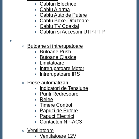
Cabluri Electrice
Cablu Alarma
Cablu Auto de Putere
Cablu Boxe-Difuzoare
Cablu TV Coaxial
Cabluri si Accesorii UTP-FTP
Automatizari
Butoane si intrerupatoare
Butoane Push
Butoane Clasice
Limitatoare
Intrerupatoare Motor
Intrerupatoare IRS
Piese automatizari
Indicatori de Tensiune
Punti Redresoare
Relee
Timere Control
Papuci de Putere
Papuci Electrici
Contactori NF-AC3
Ventilatoare
Ventilatoare 12V