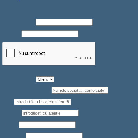
Înregistrare
Adresă email
*
Parolă
*
Tip Persoana
*
Societate comerciala
*
CUI
*
Telefon
*
Nume
*
Prenume
*