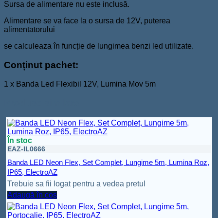
Sursa de alimentare nu este inclusă.
Alimentare se va face la o sursa de 12V, puterea
alimentatorului
se calculeaza în funcție de lungimea benzi led utilizate.
Conținut pachet:
1 x Banda Led Flexibil 12V, Lumina Mov 5m
Produse similare
În stoc
EAZ-IL0666
Banda LED Neon Flex, Set Complet, Lungime 5m, Lumina Roz,
IP65, ElectroAZ
Trebuie sa fii logat pentru a vedea pretul
Adaugă în coș