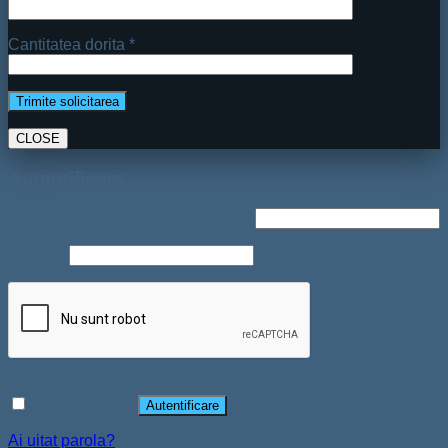
Cantitatea dorita *
CLOSE
Autentificare
Nume utilizator sau adresă email
*
Parolă
*
Ține-mă minte
Autentificare
Ai uitat parola?