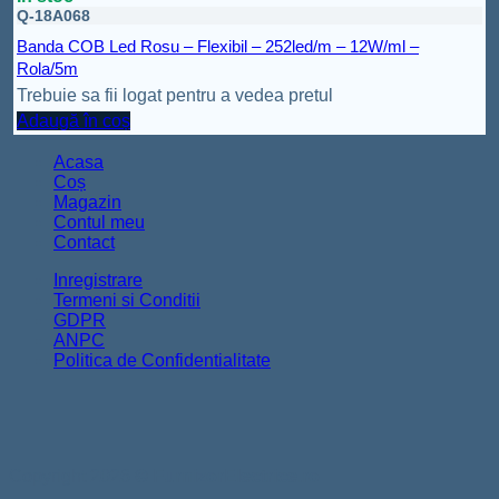
Q-18A068
Banda COB Led Rosu – Flexibil – 252led/m – 12W/ml –
Rola/5m
Trebuie sa fii logat pentru a vedea pretul
Adaugă în coș
Acasa
Coș
Magazin
Contul meu
Contact
Inregistrare
Termeni si Conditii
GDPR
ANPC
Politica de Confidentialitate
Copyright 2026 ©
FurnizorElectrice.ro