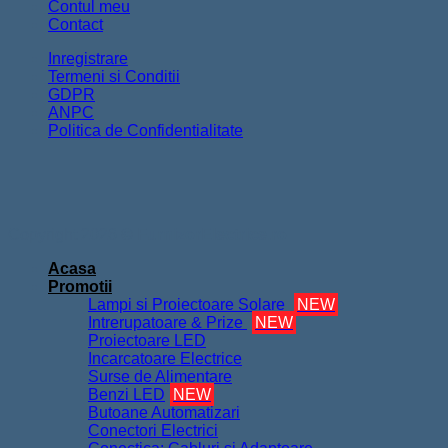
Contul meu
Contact
Inregistrare
Termeni si Conditii
GDPR
ANPC
Politica de Confidentialitate
Copyright 2026 ©
FurnizorElectrice.ro
Acasa
Promotii
Lampi si Proiectoare Solare
NEW
Intrerupatoare & Prize
NEW
Proiectoare LED
Incarcatoare Electrice
Surse de Alimentare
Benzi LED
NEW
Butoane Automatizari
Conectori Electrici