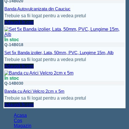
Q-14B020
Banda Autovulcanizata din Cauciuc
Trebuie sa fii logat pentru a vedea pretul
Adaugă în coș
În stoc
Q-14B018
Set 5x Banda izolier, Lata, 50mm, PVC, Lungime 15m, Alb
Trebuie sa fii logat pentru a vedea pretul
Adaugă în coș
În stoc
Q-14B030
Banda cu Arici Velcro 2cm x 5m
Trebuie sa fii logat pentru a vedea pretul
Adaugă în coș
Acasa
Coș
Magazin