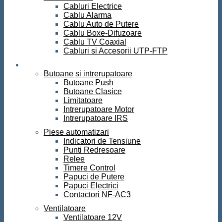
Cabluri Electrice
Cablu Alarma
Cablu Auto de Putere
Cablu Boxe-Difuzoare
Cablu TV Coaxial
Cabluri si Accesorii UTP-FTP
Automatizari
Butoane si intrerupatoare
Butoane Push
Butoane Clasice
Limitatoare
Intrerupatoare Motor
Intrerupatoare IRS
Piese automatizari
Indicatori de Tensiune
Punti Redresoare
Relee
Timere Control
Papuci de Putere
Papuci Electrici
Contactori NF-AC3
Ventilatoare
Ventilatoare 12V