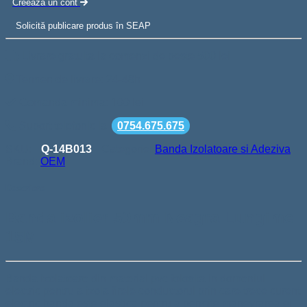
Creeaza un cont
Solicită publicare produs în SEAP
Livrare gratuita la comenzi de peste 500 lei
Termen de livrare: 24-48h
Comanda minima: 100 lei
Suport telefonic la
0754.675.675
SKU:
Q-14B013
Categorie:
Banda Izolatoare si Adeziva
Brand:
OEM
Descriere
Banda izolier 50mm Neagra Lungime
15M
Banda izolatoare din material pvc folosita in domeniul
electric pentru a izola firele conductorul prin care trece curent
electric banda este elastica pentru a permite manevrarea ei