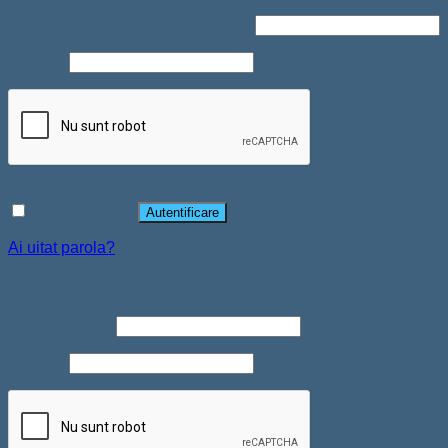
Nume utilizator sau adresă email
*
Parolă
*
Ține-mă minte
Autentificare
Ai uitat parola?
Înregistrare
Adresă email
*
Parolă
*