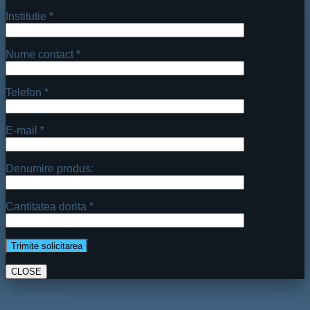
Institutie *
Nume contact *
Telefon *
E-mail *
Denumire produs:
Cantitatea dorita *
CLOSE
Autentificare