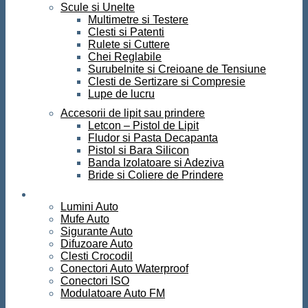
Scule si Unelte
Multimetre si Testere
Clesti si Patenti
Rulete si Cuttere
Chei Reglabile
Surubelnite si Creioane de Tensiune
Clesti de Sertizare si Compresie
Lupe de lucru
Accesorii de lipit sau prindere
Letcon – Pistol de Lipit
Fludor si Pasta Decapanta
Pistol si Bara Silicon
Banda Izolatoare si Adeziva
Bride si Coliere de Prindere
Auto
Lumini Auto
Mufe Auto
Sigurante Auto
Difuzoare Auto
Clesti Crocodil
Conectori Auto Waterproof
Conectori ISO
Modulatoare Auto FM