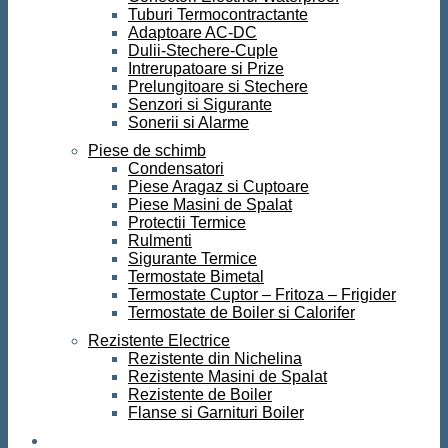
Tuburi Termocontractante
Adaptoare AC-DC
Dulii-Stechere-Cuple
Intrerupatoare si Prize
Prelungitoare si Stechere
Senzori si Sigurante
Sonerii si Alarme
Piese de schimb
Condensatori
Piese Aragaz si Cuptoare
Piese Masini de Spalat
Protectii Termice
Rulmenti
Sigurante Termice
Termostate Bimetal
Termostate Cuptor – Fritoza – Frigider
Termostate de Boiler si Calorifer
Rezistente Electrice
Rezistente din Nichelina
Rezistente Masini de Spalat
Rezistente de Boiler
Flanse si Garnituri Boiler
Scule si Unelte