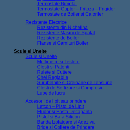
Termostate Bimetal
Termostate Cuptor – Fritoza – Frigider
Termostate de Boiler si Calorifer
Rezistente Electrice
Rezistente din Nichelina
Rezistente Masini de Spalat
Rezistente de Boiler
Flanse si Garnituri Boiler
Scule si Unelte
Scule si Unelte
Multimetre si Testere
Clesti si Patenti
Rulete si Cuttere
Chei Reglabile
Surubelnite si Creioane de Tensiune
Clesti de Sertizare si Compresie
Lupe de lucru
Accesorii de lipit sau prindere
Letcon – Pistol de Lipit
Fludor si Pasta Decapanta
Pistol si Bara Silicon
Banda Izolatoare si Adeziva
Bride si Coliere de Prindere