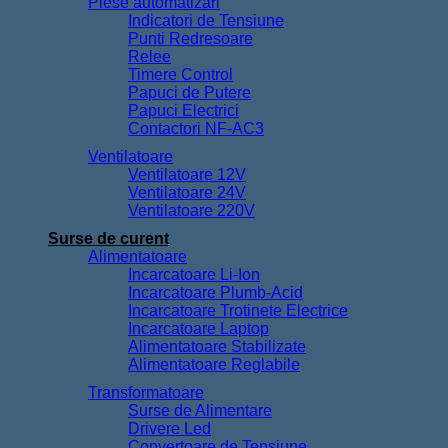
Piese automatizari
Indicatori de Tensiune
Punti Redresoare
Relee
Timere Control
Papuci de Putere
Papuci Electrici
Contactori NF-AC3
Ventilatoare
Ventilatoare 12V
Ventilatoare 24V
Ventilatoare 220V
Surse de curent
Alimentatoare
Incarcatoare Li-Ion
Incarcatoare Plumb-Acid
Incarcatoare Trotinete Electrice
Incarcatoare Laptop
Alimentatoare Stabilizate
Alimentatoare Reglabile
Transformatoare
Surse de Alimentare
Drivere Led
Convertoare de Tensiune