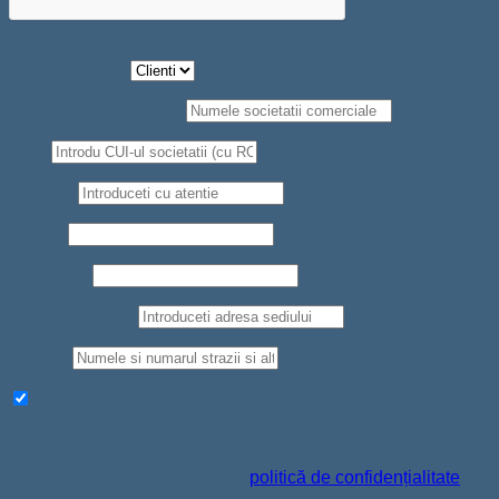
Tip Persoana
*
Societate comerciala
*
CUI
*
Telefon
*
Nume
*
Prenume
*
Judet/Localitate
Strada
*
Aboneaza-te la newsletter pentru a primi oferte si reduceri
Datele personale vor fi folosite pentru a-ți susține experiența
pe acest site web, pentru a administra accesul la contul tău și
pentru alte scopuri descrise în
politică de confidențialitate
.