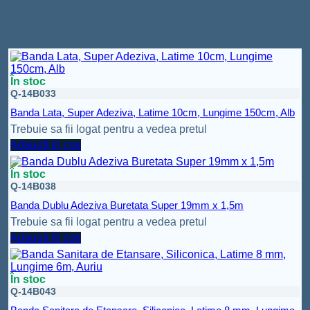
Produse similare
În stoc
Q-14B033
Banda Lata, Super Adeziva, Latime 10cm, Lungime 150cm, Alb
Trebuie sa fii logat pentru a vedea pretul
Adaugă în coș
În stoc
Q-14B038
Banda Dublu Adeziva Buretata Super 19mm x 1,5m
Trebuie sa fii logat pentru a vedea pretul
Adaugă în coș
În stoc
Q-14B043