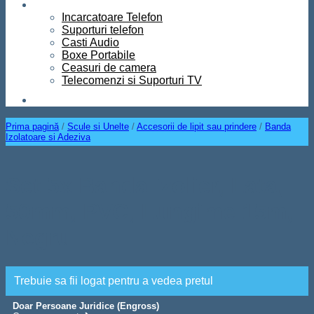
Diverse
Incarcatoare Telefon
Suporturi telefon
Casti Audio
Boxe Portabile
Ceasuri de camera
Telecomenzi si Suporturi TV
Contact
Prima pagină
/
Scule si Unelte
/
Accesorii de lipit sau prindere
/
Banda
Izolatoare si Adeziva
Set 5x Banda izolier, Lata,
50mm, PVC, Lungime 15m,
Negru
Trebuie sa fii logat pentru a vedea pretul
Doar Persoane Juridice (Engross)