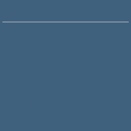
pe cabluri cat mai usor Avand latimea de 19mm si cu un
adeziv puternic de calitate care se lipeste foarte bine aceasta
banda este foarte utila electricienilor si nu numai.
Detalii Tehnice
Dimensiune – 50 mm
Culoare : Negru
Continut Pachet
1 x Banda izolier 50 mm
Informații suplimentare
Culoare
negru
EAN
0781499705163