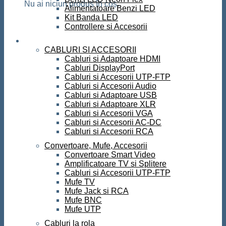
Nu ai niciun produs în coș.
Alimentatoare Benzi LED
Kit Banda LED
Controllere si Accesorii
Conectica
CABLURI SI ACCESORII
Cabluri si Adaptoare HDMI
Cabluri DisplayPort
Cabluri si Accesorii UTP-FTP
Cabluri si Accesorii Audio
Cabluri si Adaptoare USB
Cabluri si Adaptoare XLR
Cabluri si Accesorii VGA
Cabluri si Accesorii AC-DC
Cabluri si Accesorii RCA
Convertoare, Mufe, Accesorii
Convertoare Smart Video
Amplificatoare TV si Splitere
Cabluri si Accesorii UTP-FTP
Mufe TV
Mufe Jack si RCA
Mufe BNC
Mufe UTP
Cabluri la rola