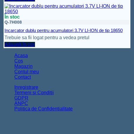
În stoc
Q-7H008
Incarcator dublu pentru acumulatori 3.7V LI-ION de tip 18650
Trebuie sa fii logat pentru a vedea pretul
Adaugă în coș
Acasa
Coș
Magazin
Contul meu
Contact
Inregistrare
Termeni si Conditii
GDPR
ANPC
Politica de Confidentialitate