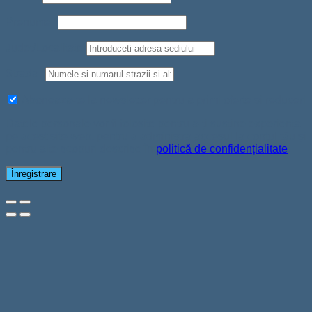
Prenume
*
Judet/Localitate
Strada
*
Aboneaza-te la newsletter pentru a primi oferte si reduceri
Datele personale vor fi folosite pentru a-ți susține experiența
pe acest site web, pentru a administra accesul la contul tău și
pentru alte scopuri descrise în
politică de confidențialitate
.
Înregistrare