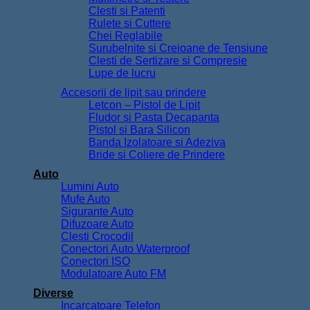
Clesti si Patenti
Rulete si Cuttere
Chei Reglabile
Surubelnite si Creioane de Tensiune
Clesti de Sertizare si Compresie
Lupe de lucru
Accesorii de lipit sau prindere
Letcon – Pistol de Lipit
Fludor si Pasta Decapanta
Pistol si Bara Silicon
Banda Izolatoare si Adeziva
Bride si Coliere de Prindere
Auto
Lumini Auto
Mufe Auto
Sigurante Auto
Difuzoare Auto
Clesti Crocodil
Conectori Auto Waterproof
Conectori ISO
Modulatoare Auto FM
Diverse
Incarcatoare Telefon