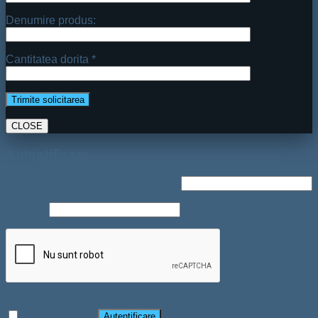
Denumire produs:
Cantitatea dorita *
CLOSE
Autentificare
Nume utilizator sau adresă email
*
Parolă
*
Ține-mă minte
Autentificare