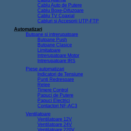
Cablu Auto de Putere
Cablu Boxe-Difuzoare
Cablu TV Coaxial
Cabluri si Accesorii UTP-FTP
Automatizari
Butoane si intrerupatoare
Butoane Push
Butoane Clasice
Limitatoare
Intrerupatoare Motor
Intrerupatoare IRS
Piese automatizari
Indicatori de Tensiune
Punti Redresoare
Relee
Timere Control
Papuci de Putere
Papuci Electrici
Contactori NF-AC3
Ventilatoare
Ventilatoare 12V
Ventilatoare 24V
Ventilatoare 220V