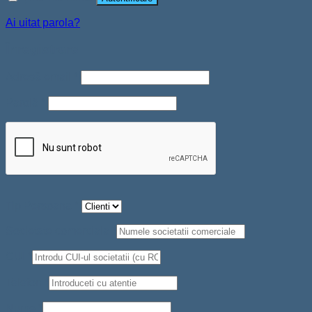
Ai uitat parola?
Înregistrare
Adresă email
*
Parolă
*
Tip Persoana
*
Societate comerciala
*
CUI
*
Telefon
*
Nume
*