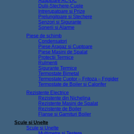
Adaptoare AC-DC
Dulii-Stechere-Cuple
Intrerupatoare si Prize
Prelungitoare si Stechere
Senzori si Sigurante
Sonerii si Alarme
Piese de schimb
Condensatori
Piese Aragaz si Cuptoare
Piese Masini de Spalat
Protectii Termice
Rulmenti
Sigurante Termice
Termostate Bimetal
Termostate Cuptor – Fritoza – Frigider
Termostate de Boiler si Calorifer
Rezistente Electrice
Rezistente din Nichelina
Rezistente Masini de Spalat
Rezistente de Boiler
Flanse si Garnituri Boiler
Scule si Unelte
Scule si Unelte
Multimetre si Testere