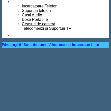
Diverse
Incarcatoare Telefon
Suporturi telefon
Casti Audio
Boxe Portabile
Ceasuri de camera
Telecomenzi si Suporturi TV
Contact
Prima pagină
/
Surse de curent
/
Alimentatoare
/
Incarcatoare Li-Ion
Alimentator Pompa