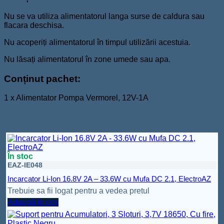
Nu se va utiliza alimentatorul langa surse de caldura sau
flacara deschisa.
Nu acoperiți alimentatorul în timpul utilizării acestuia.
Nu lăsați alimentatorul în zone umede sau apa.
Conținut pachet:
1 x Alimentator Pompa Vermorel, 12V-1A
Produse similare
În stoc
EAZ-IE048
Incarcator Li-Ion 16.8V 2A – 33.6W cu Mufa DC 2.1, ElectroAZ
Trebuie sa fii logat pentru a vedea pretul
Adaugă în coș