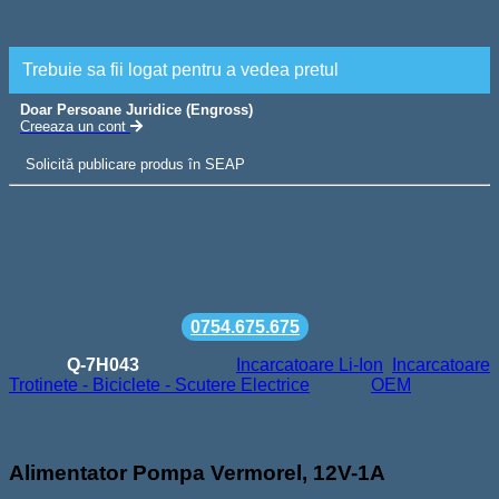
Vermorel, 12V-1A
Trebuie sa fii logat pentru a vedea pretul
Doar Persoane Juridice (Engross)
Creeaza un cont
Solicită publicare produs în SEAP
Livrare gratuita la comenzi de peste 500 lei
Termen de livrare: 24-48h
Comanda minima: 100 lei
Suport telefonic la
0754.675.675
SKU:
Q-7H043
Categorii:
Incarcatoare Li-Ion
,
Incarcatoare
Trotinete - Biciclete - Scutere Electrice
Brand:
OEM
Descriere
Alimentator Pompa Vermorel, 12V-1A