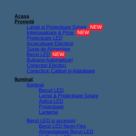
Copyright 2026 ©
FurnizorElectrice.ro
Acasa
Promotii
Lampi si Proiectoare Solare
NEW
Intrerupatoare & Prize
NEW
Proiectoare LED
Incarcatoare Electrice
Surse de Alimentare
Benzi LED
NEW
Butoane Automatizari
Conectori Electrici
Conectica: Cabluri si Adaptoare
Iluminat
Iluminat
Becuri LED
Lampi & Proiectoare Solare
Aplice LED
Proiectoare
Lanterne
Benzi LED si accesorii
Benzi LED Neon Flex
Alimentatoare Benzi LED