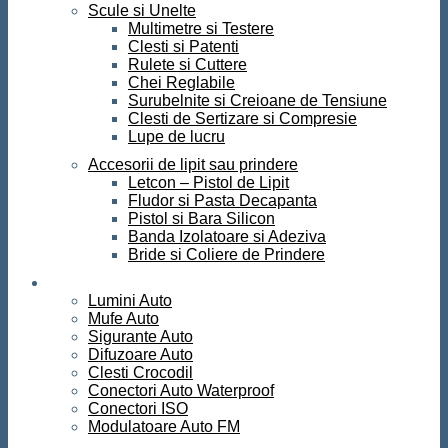
Scule si Unelte
Multimetre si Testere
Clesti si Patenti
Rulete si Cuttere
Chei Reglabile
Surubelnite si Creioane de Tensiune
Clesti de Sertizare si Compresie
Lupe de lucru
Accesorii de lipit sau prindere
Letcon – Pistol de Lipit
Fludor si Pasta Decapanta
Pistol si Bara Silicon
Banda Izolatoare si Adeziva
Bride si Coliere de Prindere
Auto
Lumini Auto
Mufe Auto
Sigurante Auto
Difuzoare Auto
Clesti Crocodil
Conectori Auto Waterproof
Conectori ISO
Modulatoare Auto FM