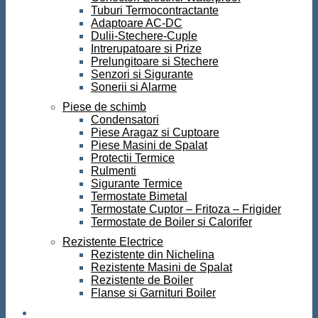
Tuburi Termocontractante
Adaptoare AC-DC
Dulii-Stechere-Cuple
Intrerupatoare si Prize
Prelungitoare si Stechere
Senzori si Sigurante
Sonerii si Alarme
Piese de schimb
Condensatori
Piese Aragaz si Cuptoare
Piese Masini de Spalat
Protectii Termice
Rulmenti
Sigurante Termice
Termostate Bimetal
Termostate Cuptor – Fritoza – Frigider
Termostate de Boiler si Calorifer
Rezistente Electrice
Rezistente din Nichelina
Rezistente Masini de Spalat
Rezistente de Boiler
Flanse si Garnituri Boiler
Scule si Unelte