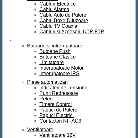
Cabluri Electrice
Cablu Alarma
Cablu Auto de Putere
Cablu Boxe-Difuzoare
Cablu TV Coaxial
Cabluri si Accesorii UTP-FTP
Automatizari
Butoane si intrerupatoare
Butoane Push
Butoane Clasice
Limitatoare
Intrerupatoare Motor
Intrerupatoare IRS
Piese automatizari
Indicatori de Tensiune
Punti Redresoare
Relee
Timere Control
Papuci de Putere
Papuci Electrici
Contactori NF-AC3
Ventilatoare
Ventilatoare 12V