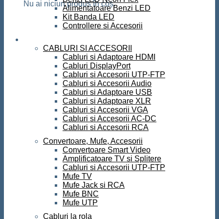
Nu ai niciun produs în coș.
Alimentatoare Benzi LED
Kit Banda LED
Controllere si Accesorii
Conectica
CABLURI SI ACCESORII
Cabluri si Adaptoare HDMI
Cabluri DisplayPort
Cabluri si Accesorii UTP-FTP
Cabluri si Accesorii Audio
Cabluri si Adaptoare USB
Cabluri si Adaptoare XLR
Cabluri si Accesorii VGA
Cabluri si Accesorii AC-DC
Cabluri si Accesorii RCA
Convertoare, Mufe, Accesorii
Convertoare Smart Video
Amplificatoare TV si Splitere
Cabluri si Accesorii UTP-FTP
Mufe TV
Mufe Jack si RCA
Mufe BNC
Mufe UTP
Cabluri la rola