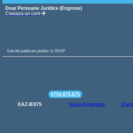
Doar Persoane Juridice (Engross)
Creeaza un cont
Tensiune de iesire
24V
Putere nominala
300W
Curent maxim
12.5A
Dimensiuni
205 x 34 x 24 mm
Solicită publicare produs în SEAP
Livrare gratuita la comenzi de peste 500 lei
Termen de livrare: 24-48h
Comanda minima: 100 lei
Suport telefonic la
0754.675.675
SKU:
EAZ-IE075
Categorie:
Surse Alimentare
Brand:
Elec
Descriere
Putere compactă, eficiență garantată.