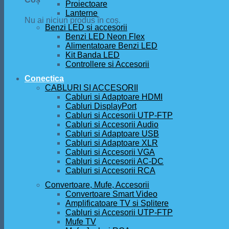
Proiectoare
Lanterne
Nu ai niciun produs în coș.
Benzi LED si accesorii
Benzi LED Neon Flex
Alimentatoare Benzi LED
Kit Banda LED
Controllere si Accesorii
Conectica
CABLURI SI ACCESORII
Cabluri si Adaptoare HDMI
Cabluri DisplayPort
Cabluri si Accesorii UTP-FTP
Cabluri si Accesorii Audio
Cabluri si Adaptoare USB
Cabluri si Adaptoare XLR
Cabluri si Accesorii VGA
Cabluri si Accesorii AC-DC
Cabluri si Accesorii RCA
Convertoare, Mufe, Accesorii
Convertoare Smart Video
Amplificatoare TV si Splitere
Cabluri si Accesorii UTP-FTP
Mufe TV