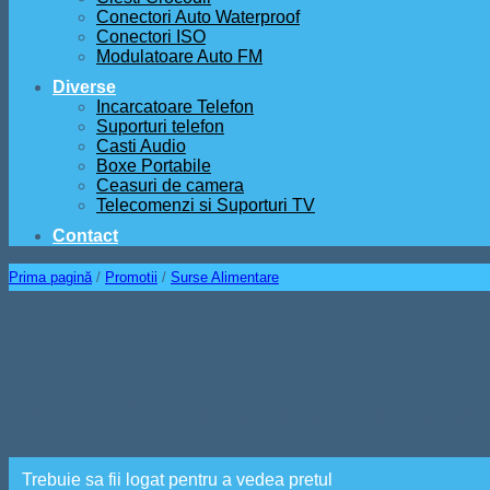
Conectori Auto Waterproof
Conectori ISO
Modulatoare Auto FM
Diverse
Incarcatoare Telefon
Suporturi telefon
Casti Audio
Boxe Portabile
Ceasuri de camera
Telecomenzi si Suporturi TV
Contact
Prima pagină
/
Promotii
/
Surse Alimentare
Sursa de Alimentare Slim 24
Trebuie sa fii logat pentru a vedea pretul