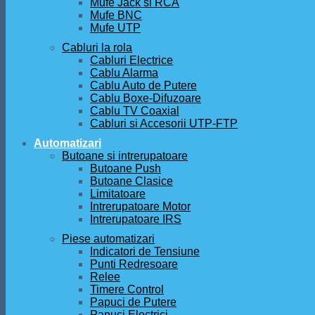
Mufe Jack si RCA
Mufe BNC
Mufe UTP
Cabluri la rola
Cabluri Electrice
Cablu Alarma
Cablu Auto de Putere
Cablu Boxe-Difuzoare
Cablu TV Coaxial
Cabluri si Accesorii UTP-FTP
Automatizari
Butoane si intrerupatoare
Butoane Push
Butoane Clasice
Limitatoare
Intrerupatoare Motor
Intrerupatoare IRS
Piese automatizari
Indicatori de Tensiune
Punti Redresoare
Relee
Timere Control
Papuci de Putere
Papuci Electrici