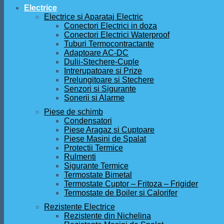
Electrice
Electrice si Aparataj Electric
Conectori Electrici in doza
Conectori Electrici Waterproof
Tuburi Termocontractante
Adaptoare AC-DC
Dulii-Stechere-Cuple
Intrerupatoare si Prize
Prelungitoare si Stechere
Senzori si Sigurante
Sonerii si Alarme
Piese de schimb
Condensatori
Piese Aragaz si Cuptoare
Piese Masini de Spalat
Protectii Termice
Rulmenti
Sigurante Termice
Termostate Bimetal
Termostate Cuptor – Fritoza – Frigider
Termostate de Boiler si Calorifer
Rezistente Electrice
Rezistente din Nichelina