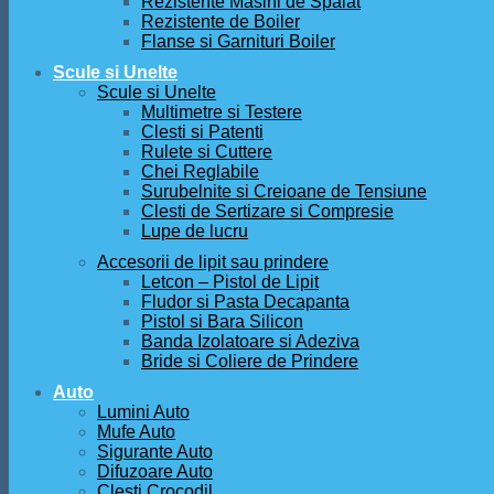
Rezistente Masini de Spalat
Rezistente de Boiler
Flanse si Garnituri Boiler
Scule si Unelte
Scule si Unelte
Multimetre si Testere
Clesti si Patenti
Rulete si Cuttere
Chei Reglabile
Surubelnite si Creioane de Tensiune
Clesti de Sertizare si Compresie
Lupe de lucru
Accesorii de lipit sau prindere
Letcon – Pistol de Lipit
Fludor si Pasta Decapanta
Pistol si Bara Silicon
Banda Izolatoare si Adeziva
Bride si Coliere de Prindere
Auto
Lumini Auto
Mufe Auto
Sigurante Auto
Difuzoare Auto
Clesti Crocodil