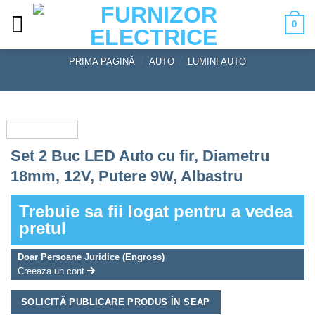
Skip
0
to
content
PRIMA PAGINĂ
/
AUTO
/
LUMINI AUTO
Set 2 Buc LED Auto cu fir, Diametru
18mm, 12V, Putere 9W, Albastru
Trebuie sa fii logat pentru a vedea
pretul
Doar Persoane Juridice (Engross)
Creeaza un cont
SOLICITĂ PUBLICARE PRODUS ÎN SEAP