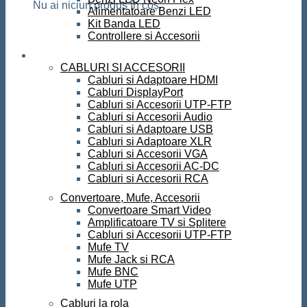
Nu ai niciun produs în coș.
Alimentatoare Benzi LED
Kit Banda LED
Controllere si Accesorii
Conectica
CABLURI SI ACCESORII
Cabluri si Adaptoare HDMI
Cabluri DisplayPort
Cabluri si Accesorii UTP-FTP
Cabluri si Accesorii Audio
Cabluri si Adaptoare USB
Cabluri si Adaptoare XLR
Cabluri si Accesorii VGA
Cabluri si Accesorii AC-DC
Cabluri si Accesorii RCA
Convertoare, Mufe, Accesorii
Convertoare Smart Video
Amplificatoare TV si Splitere
Cabluri si Accesorii UTP-FTP
Mufe TV
Mufe Jack si RCA
Mufe BNC
Mufe UTP
Cabluri la rola