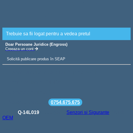
Senzor Pir 110-220V cu 4
Fire 28x37mm
Trebuie sa fii logat pentru a vedea pretul
Doar Persoane Juridice (Engross)
Creeaza un cont
Solicită publicare produs în SEAP
Livrare gratuita la comenzi de peste 500 lei
Termen de livrare: 24-48h
Comanda minima: 100 lei
Suport telefonic la
0754.675.675
SKU:
Q-14L019
Categorie:
Senzori si Sigurante
Brand:
OEM
Descriere