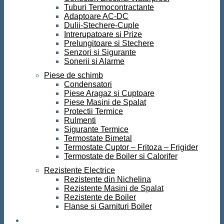
Tuburi Termocontractante
Adaptoare AC-DC
Dulii-Stechere-Cuple
Intrerupatoare si Prize
Prelungitoare si Stechere
Senzori si Sigurante
Sonerii si Alarme
Piese de schimb
Condensatori
Piese Aragaz si Cuptoare
Piese Masini de Spalat
Protectii Termice
Rulmenti
Sigurante Termice
Termostate Bimetal
Termostate Cuptor – Fritoza – Frigider
Termostate de Boiler si Calorifer
Rezistente Electrice
Rezistente din Nichelina
Rezistente Masini de Spalat
Rezistente de Boiler
Flanse si Garnituri Boiler
Scule si Unelte