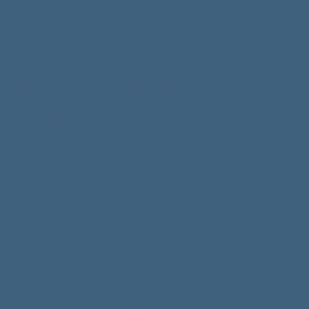
Senzor Pir 110-220V cu 4 Fire 28x37mm
Mini senzor Pir cu detectie de tepteratura a corpului uman si
cu raza intre 4-6m.
Acest senzor mini din material plastic are 4 fire de
conexiune, doua pentru alimentare ( cele lungi )
doua pentru iesire ( cele scurte ) si unghiul de detectie pana
la 110˚- 120˚
Senzorul se alimenteaza la tensiune intre 110V – 220V AC si
se poate monta,
la diferite corpuri de iluminat ca: lampa, lustra, veioza, aplica,
proiector, bec, etc.
Domeni de aplicare a acestui senzor: Coridoare, bai,
subsoluri, depozite, garaje, auto, casete luminoase sau
publicitare, etc.
Cu ajutorul senzori-lor montati la sistemele de iluminare, se
poate realiza cea mai mare economie de curent electric,
si astfel se obtine beneficiu la partea materiala ( buget ) cat si