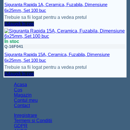
Siguranta Rapida 1A, Ceramica, Fuzabila, Dimensiune
6x25mm, Set 100 buc
Trebuie sa fii logat pentru a vedea pretul
Adaugă în coș
În stoc
Q-16F041
Siguranta Rapida 15A, Ceramica, Fuzabila, Dimensiune
6x25mm, Set 100 buc
Trebuie sa fii logat pentru a vedea pretul
Adaugă în coș
Acasa
Coș
Magazin
Contul meu
Contact
Inregistrare
Termeni si Conditii
GDPR