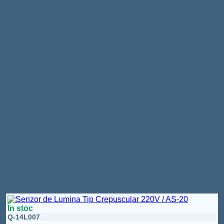
Plaja de aprindere 20-25 secunde
Controlul lumini: 10Lux
Unghi detectare: 110˚- 120˚
Distanta detectare: 3-6m
Distanta minima pentru inaltimea de montare: 1,5m
Dimensiune: 28 x 37mm
NOTA! Firele de alimentare sunt mai lungi / cele de iesire
sunt mai scurte.
Continut pachet
1 x senzor
Produse similare
În stoc
Q-14L007