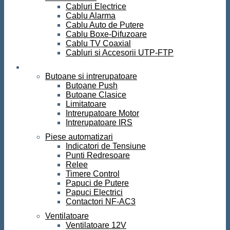
Cabluri Electrice
Cablu Alarma
Cablu Auto de Putere
Cablu Boxe-Difuzoare
Cablu TV Coaxial
Cabluri si Accesorii UTP-FTP
Automatizari
Butoane si intrerupatoare
Butoane Push
Butoane Clasice
Limitatoare
Intrerupatoare Motor
Intrerupatoare IRS
Piese automatizari
Indicatori de Tensiune
Punti Redresoare
Relee
Timere Control
Papuci de Putere
Papuci Electrici
Contactori NF-AC3
Ventilatoare
Ventilatoare 12V