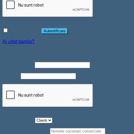
Ține-mă minte
Autentificare
Ai uitat parola?
Înregistrare
Adresă email
*
Parolă
*
Tip Persoana
*
Societate comerciala
*