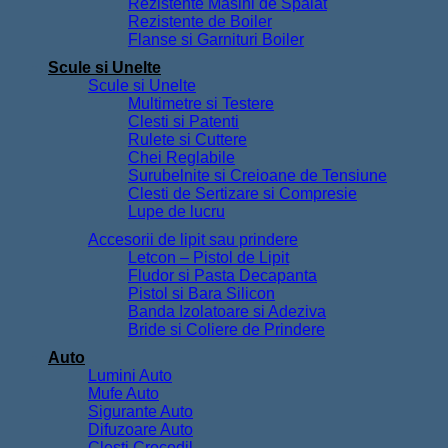
Rezistente Masini de Spalat
Rezistente de Boiler
Flanse si Garnituri Boiler
Scule si Unelte
Scule si Unelte
Multimetre si Testere
Clesti si Patenti
Rulete si Cuttere
Chei Reglabile
Surubelnite si Creioane de Tensiune
Clesti de Sertizare si Compresie
Lupe de lucru
Accesorii de lipit sau prindere
Letcon – Pistol de Lipit
Fludor si Pasta Decapanta
Pistol si Bara Silicon
Banda Izolatoare si Adeziva
Bride si Coliere de Prindere
Auto
Lumini Auto
Mufe Auto
Sigurante Auto
Difuzoare Auto
Clesti Crocodil