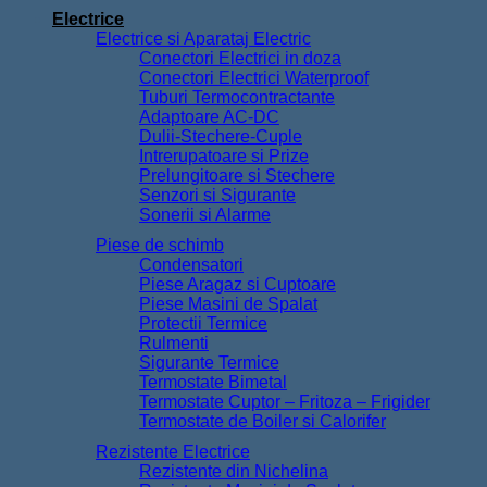
Electrice
Electrice si Aparataj Electric
Conectori Electrici in doza
Conectori Electrici Waterproof
Tuburi Termocontractante
Adaptoare AC-DC
Dulii-Stechere-Cuple
Intrerupatoare si Prize
Prelungitoare si Stechere
Senzori si Sigurante
Sonerii si Alarme
Piese de schimb
Condensatori
Piese Aragaz si Cuptoare
Piese Masini de Spalat
Protectii Termice
Rulmenti
Sigurante Termice
Termostate Bimetal
Termostate Cuptor – Fritoza – Frigider
Termostate de Boiler si Calorifer
Rezistente Electrice
Rezistente din Nichelina