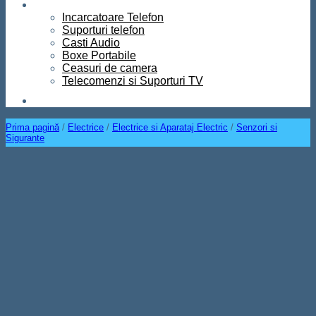
Diverse
Incarcatoare Telefon
Suporturi telefon
Casti Audio
Boxe Portabile
Ceasuri de camera
Telecomenzi si Suporturi TV
Contact
Prima pagină
/
Electrice
/
Electrice si Aparataj Electric
/
Senzori si
Sigurante