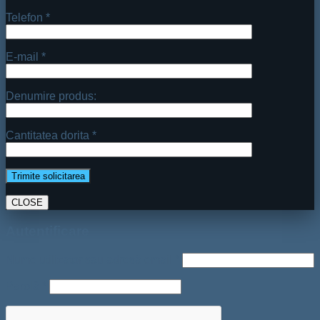
Telefon *
E-mail *
Denumire produs:
Cantitatea dorita *
CLOSE
Autentificare
Nume utilizator sau adresă email
*
Parolă
*