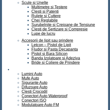
Scule si Unelte
Multimetre si Testere
Clesti si Patenti
Rulete si Cuttere
Chei Reglabile
Surubelnite si Creioane de Tensiune
Clesti de Sertizare si Compresie
Lupe de lucru
Accesorii de lipit sau prindere
Letcon – Pistol de Lipit
Fludor si Pasta Decapanta
Pistol si Bara Silicon
Banda Izolatoare si Adeziva
Bride si Coliere de Prindere
Auto
Lumini Auto
Mufe Auto
Sigurante Auto
Difuzoare Auto
Clesti Crocodil
Conectori Auto Waterproof
Conectori ISO
Modulatoare Auto FM