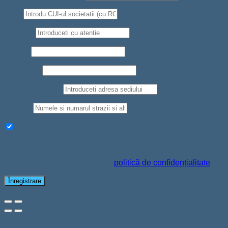
CUI
*
Telefon
*
Nume
*
Prenume
*
Judet/Localitate
Strada
*
Aboneaza-te la newsletter pentru a primi oferte si reduceri
Datele personale vor fi folosite pentru a-ți susține experiența
pe acest site web, pentru a administra accesul la contul tău și
pentru alte scopuri descrise în
politică de confidențialitate
.
Înregistrare