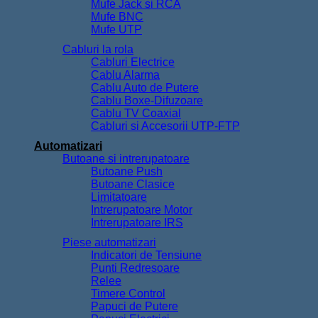
Mufe Jack si RCA
Mufe BNC
Mufe UTP
Cabluri la rola
Cabluri Electrice
Cablu Alarma
Cablu Auto de Putere
Cablu Boxe-Difuzoare
Cablu TV Coaxial
Cabluri si Accesorii UTP-FTP
Automatizari
Butoane si intrerupatoare
Butoane Push
Butoane Clasice
Limitatoare
Intrerupatoare Motor
Intrerupatoare IRS
Piese automatizari
Indicatori de Tensiune
Punti Redresoare
Relee
Timere Control
Papuci de Putere