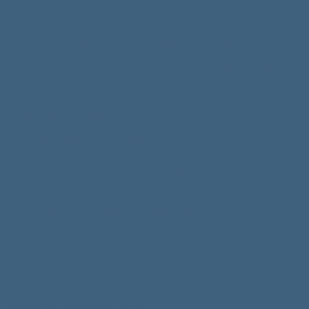
ajutor asupra mediului.
Senzorul pir functioneaza ca un intrerupator automat, intrun
mediu fara lumina, cand cineva intra in zona de detectare,
sonda va porni automat lumina la sesizarea temperaturi
corpului uman.
Acesta va stinge automat lumina cand nu va mai sesiza
temperatura corpului.
Celula foto-sensibila cu detectie de temperatura prin
infrarosu.
Senzorul are piulita de fixare prin infiletare si mufa de
conectare detasabila,
cu ajutorul acestei mufe senzorul se poate fixa mai usor.
Detalii tehnice
Tensiune de alimentare: 110V-220V AC
Tensiune de lucru: 85V-265V
Putere de incarcare: 3-18W