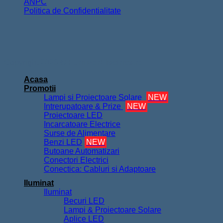
ANPC
Politica de Confidentialitate
Copyright 2026 ©
FurnizorElectrice.ro
Acasa
Promotii
Lampi si Proiectoare Solare
NEW
Intrerupatoare & Prize
NEW
Proiectoare LED
Incarcatoare Electrice
Surse de Alimentare
Benzi LED
NEW
Butoane Automatizari
Conectori Electrici
Conectica: Cabluri si Adaptoare
Iluminat
Iluminat
Becuri LED
Lampi & Proiectoare Solare
Aplice LED