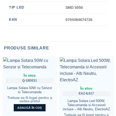
TIP LED
SMD 5050
EAN
0704384674726
PRODUSE SIMILARE
În stoc
Q-18D031
Lampa Solara 50W cu Senzor
În stoc
si Telecomanda
EAZ-IL017
Trebuie sa fii logat pentru a
Lampa Solara Led 500W,
vedea pretul
Telecomanda si Accesorii
ADAUGĂ ÎN COȘ
incluse – Alb Neutru, ElectroAZ
Trebuie sa fii logat pentru a