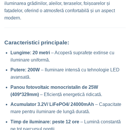
iluminarea grădinilor, aleilor, teraselor, foișoarelor și
fațadelor, oferind o atmosferă confortabilă și un aspect
modern.
Caracteristici principale:
Lungime: 20 metri
– Acoperă suprafețe extinse cu
iluminare uniformă.
Putere: 200W
– Iluminare intensă cu tehnologie LED
avansată.
Panou fotovoltaic monocristalin de 25W
(409*329mm)
– Eficiență energetică ridicată.
Acumulator 3.2V/ LiFePO4/ 24000mAh
– Capacitate
mare pentru iluminare de lungă durată.
Timp de iluminare: peste 12 ore
– Lumină constantă
pe tot parcursul nopții.