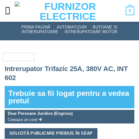
Skip
0
to
content
PRIMA PAGINĂ
/
AUTOMATIZARI
/
BUTOANE SI
INTRERUPATOARE
/
INTRERUPATOARE MOTOR
Intrerupator Trifazic 25A, 380V AC, INT
602
Trebuie sa fii logat pentru a vedea
pretul
Doar Persoane Juridice (Engross)
Creeaza un cont
SOLICITĂ PUBLICARE PRODUS ÎN SEAP