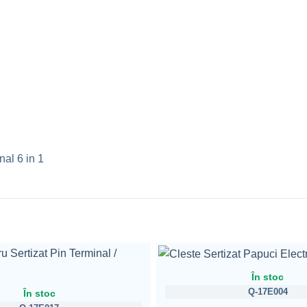
nal 6 in 1
În stoc
Q-17E004
În stoc