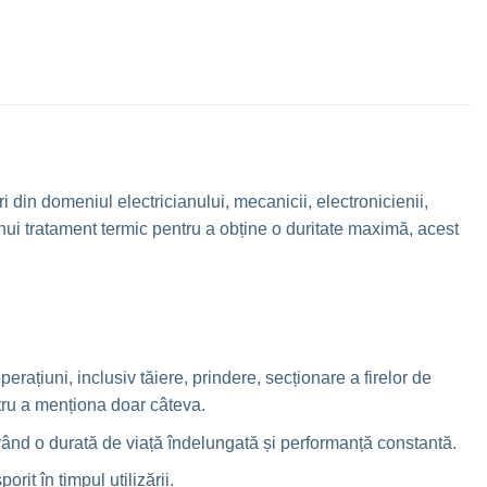
i din domeniul electricianului, mecanicii, electronicienii,
 unui tratament termic pentru a obține o duritate maximă, acest
erațiuni, inclusiv tăiere, prindere, secționare a firelor de
entru a menționa doar câteva.
urând o durată de viață îndelungată și performanță constantă.
rit în timpul utilizării.