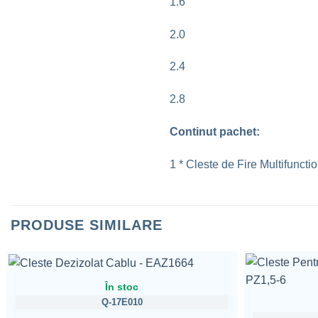
1.6
2.0
2.4
2.8
Continut pachet:
1 * Cleste de Fire Multifunctio
PRODUSE SIMILARE
În stoc
Q-17E010