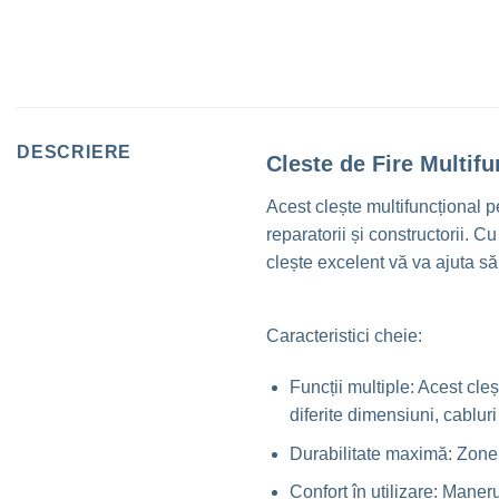
DESCRIERE
Cleste de Fire Multifu
Acest clește multifuncțional pe
reparatorii și constructorii. C
clește excelent vă va ajuta să 
Caracteristici cheie:
Funcții multiple: Acest cleș
diferite dimensiuni, cabluri
Durabilitate maximă: Zonele
Confort în utilizare: Maneru