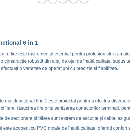
nctional 6 in 1
ntru fire este instrumentul esențial pentru profesioniști și amator
u o construcție robustă din aliaj de oțel de înaltă calitate, supus
efectuați o varietate de operațiuni cu precizie și fiabilitate.
te multifuncțional 6 în 1 este proiectat pentru a efectua diverse op
 bifilare, răsucirea firelor și sertizarea conectorilor terminali, p
 de secționare și tăiere sunt extrem de ascuțite și calite, asig
l este acoperit cu PVC moale de înaltă calitate, oferind confort spo