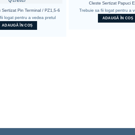
Q-17E017
Cleste Sertizat Papuci El
Trebuie sa fii logat pentru a 
 Sertizat Pin Terminal / PZ1,5-6
fii logat pentru a vedea pretul
ADAUGĂ ÎN COȘ
ADAUGĂ ÎN COȘ