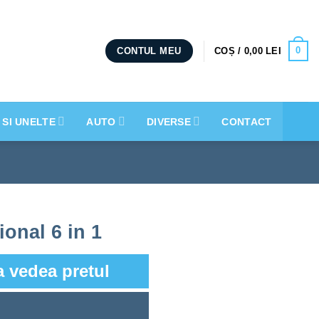
0
COȘ /
0,00
LEI
CONTUL MEU
 SI UNELTE
AUTO
DIVERSE
CONTACT
ional 6 in 1
a vedea pretul