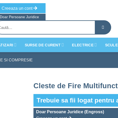
Creeaza un cont
Doar Persoane Juridice
tă
ă:
TIZARI
SURSE DE CURENT
ELECTRICE
SCULE
RE SI COMPRESIE
Cleste de Fire Multifunct
Trebuie sa fii logat pentru 
Doar Persoane Juridice (Engross)