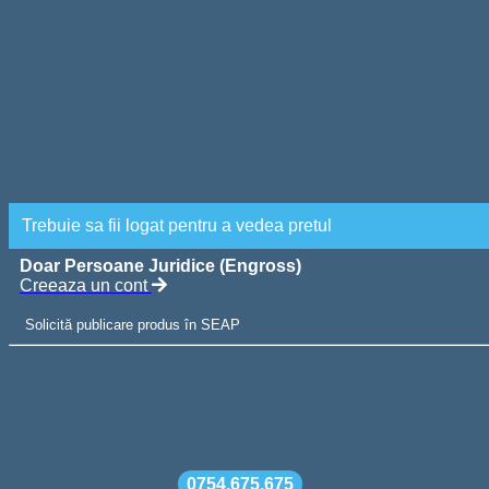
Cablu USB Type-C 3.1 la HDM
Trebuie sa fii logat pentru a vedea pretul
Doar Persoane Juridice (Engross)
Creeaza un cont
Solicită publicare produs în SEAP
Livrare gratuita la comenzi de peste 500 lei
Termen de livrare: 24-48h
Comanda minima: 100 lei
Suport telefonic la
0754.675.675