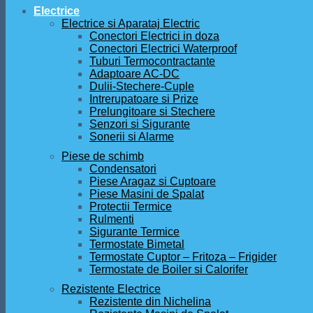
Electrice
Electrice si Aparataj Electric
Conectori Electrici in doza
Conectori Electrici Waterproof
Tuburi Termocontractante
Adaptoare AC-DC
Dulii-Stechere-Cuple
Intrerupatoare si Prize
Prelungitoare si Stechere
Senzori si Sigurante
Sonerii si Alarme
Piese de schimb
Condensatori
Piese Aragaz si Cuptoare
Piese Masini de Spalat
Protectii Termice
Rulmenti
Sigurante Termice
Termostate Bimetal
Termostate Cuptor – Fritoza – Frigider
Termostate de Boiler si Calorifer
Rezistente Electrice
Rezistente din Nichelina