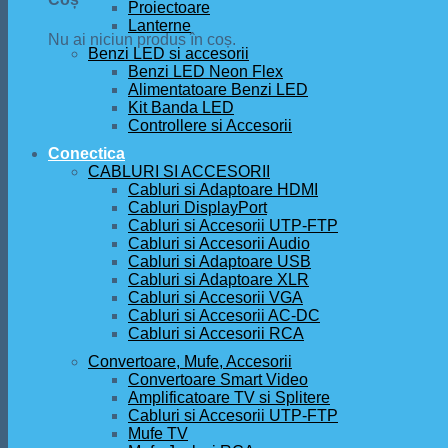
Proiectoare
Lanterne
Nu ai niciun produs în coș.
Benzi LED si accesorii
Benzi LED Neon Flex
Alimentatoare Benzi LED
Kit Banda LED
Controllere si Accesorii
Conectica
CABLURI SI ACCESORII
Cabluri si Adaptoare HDMI
Cabluri DisplayPort
Cabluri si Accesorii UTP-FTP
Cabluri si Accesorii Audio
Cabluri si Adaptoare USB
Cabluri si Adaptoare XLR
Cabluri si Accesorii VGA
Cabluri si Accesorii AC-DC
Cabluri si Accesorii RCA
Convertoare, Mufe, Accesorii
Convertoare Smart Video
Amplificatoare TV si Splitere
Cabluri si Accesorii UTP-FTP
Mufe TV