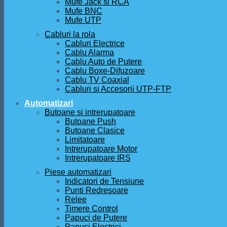
Mufe Jack si RCA
Mufe BNC
Mufe UTP
Cabluri la rola
Cabluri Electrice
Cablu Alarma
Cablu Auto de Putere
Cablu Boxe-Difuzoare
Cablu TV Coaxial
Cabluri si Accesorii UTP-FTP
Automatizari
Butoane si intrerupatoare
Butoane Push
Butoane Clasice
Limitatoare
Intrerupatoare Motor
Intrerupatoare IRS
Piese automatizari
Indicatori de Tensiune
Punti Redresoare
Relee
Timere Control
Papuci de Putere
Papuci Electrici