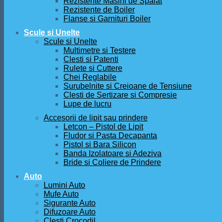
Rezistente Masini de Spalat
Rezistente de Boiler
Flanse si Garnituri Boiler
Scule si Unelte
Scule si Unelte
Multimetre si Testere
Clesti si Patenti
Rulete si Cuttere
Chei Reglabile
Surubelnite si Creioane de Tensiune
Clesti de Sertizare si Compresie
Lupe de lucru
Accesorii de lipit sau prindere
Letcon – Pistol de Lipit
Fludor si Pasta Decapanta
Pistol si Bara Silicon
Banda Izolatoare si Adeziva
Bride si Coliere de Prindere
Auto
Lumini Auto
Mufe Auto
Sigurante Auto
Difuzoare Auto
Clesti Crocodil