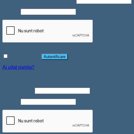
Nume utilizator sau adresă email
*
Parolă
*
Ține-mă minte
Autentificare
Ai uitat parola?
Înregistrare
Adresă email
*
Parolă
*