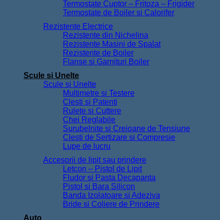
Termostate Cuptor – Fritoza – Frigider
Termostate de Boiler si Calorifer
Rezistente Electrice
Rezistente din Nichelina
Rezistente Masini de Spalat
Rezistente de Boiler
Flanse si Garnituri Boiler
Scule si Unelte
Scule si Unelte
Multimetre si Testere
Clesti si Patenti
Rulete si Cuttere
Chei Reglabile
Surubelnite si Creioane de Tensiune
Clesti de Sertizare si Compresie
Lupe de lucru
Accesorii de lipit sau prindere
Letcon – Pistol de Lipit
Fludor si Pasta Decapanta
Pistol si Bara Silicon
Banda Izolatoare si Adeziva
Bride si Coliere de Prindere
Auto