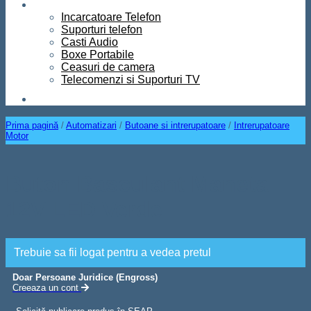
Diverse
Incarcatoare Telefon
Suporturi telefon
Casti Audio
Boxe Portabile
Ceasuri de camera
Telecomenzi si Suporturi TV
Contact
Prima pagină
/
Automatizari
/
Butoane si intrerupatoare
/
Intrerupatoare
Motor
Buton Basculant Maneta
12V LED Verde
Trebuie sa fii logat pentru a vedea pretul
Doar Persoane Juridice (Engross)
Creeaza un cont