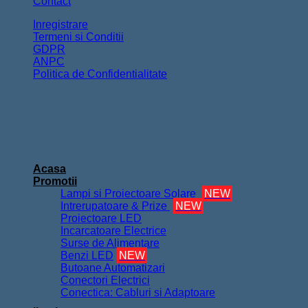
Contact
Inregistrare
Termeni si Conditii
GDPR
ANPC
Politica de Confidentialitate
Copyright 2026 ©
FurnizorElectrice.ro
Acasa
Promotii
Lampi si Proiectoare Solare
NEW
Intrerupatoare & Prize
NEW
Proiectoare LED
Incarcatoare Electrice
Surse de Alimentare
Benzi LED
NEW
Butoane Automatizari
Conectori Electrici
Conectica: Cabluri si Adaptoare