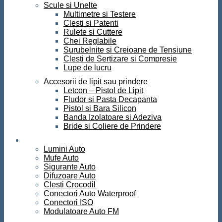
Scule si Unelte
Multimetre si Testere
Clesti si Patenti
Rulete si Cuttere
Chei Reglabile
Surubelnite si Creioane de Tensiune
Clesti de Sertizare si Compresie
Lupe de lucru
Accesorii de lipit sau prindere
Letcon – Pistol de Lipit
Fludor si Pasta Decapanta
Pistol si Bara Silicon
Banda Izolatoare si Adeziva
Bride si Coliere de Prindere
Auto
Lumini Auto
Mufe Auto
Sigurante Auto
Difuzoare Auto
Clesti Crocodil
Conectori Auto Waterproof
Conectori ISO
Modulatoare Auto FM