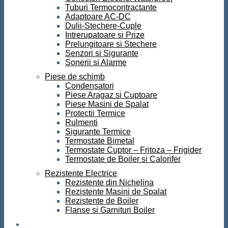
Tuburi Termocontractante
Adaptoare AC-DC
Dulii-Stechere-Cuple
Intrerupatoare si Prize
Prelungitoare si Stechere
Senzori si Sigurante
Sonerii si Alarme
Piese de schimb
Condensatori
Piese Aragaz si Cuptoare
Piese Masini de Spalat
Protectii Termice
Rulmenti
Sigurante Termice
Termostate Bimetal
Termostate Cuptor – Fritoza – Frigider
Termostate de Boiler si Calorifer
Rezistente Electrice
Rezistente din Nichelina
Rezistente Masini de Spalat
Rezistente de Boiler
Flanse si Garnituri Boiler
Scule si Unelte