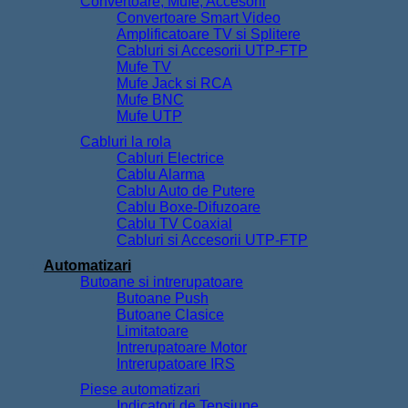
Convertoare, Mufe, Accesorii
Convertoare Smart Video
Amplificatoare TV si Splitere
Cabluri si Accesorii UTP-FTP
Mufe TV
Mufe Jack si RCA
Mufe BNC
Mufe UTP
Cabluri la rola
Cabluri Electrice
Cablu Alarma
Cablu Auto de Putere
Cablu Boxe-Difuzoare
Cablu TV Coaxial
Cabluri si Accesorii UTP-FTP
Automatizari
Butoane si intrerupatoare
Butoane Push
Butoane Clasice
Limitatoare
Intrerupatoare Motor
Intrerupatoare IRS
Piese automatizari
Indicatori de Tensiune