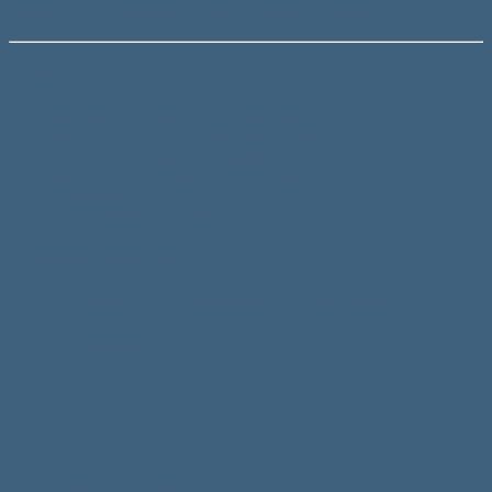
folosi atat in domeniul casnic, cat si in cel industrial.
Detalii Tehnice
Tip contact: ON/OFF, 3 contacte
Tip actionare: tragere buton/maneta
LED verde pentru semnalizare
Modalitate de fixare: urechi laterale
Tensiune: 12V AC
Material: plastic, metal
Continut Pachet
1 x Buton Basculant Maneta 12V LED Verde
Informații suplimentare
Amperaj
5 A
Material
Plastic