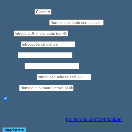
Tip Persoana
*
Societate comerciala
*
CUI
*
Telefon
*
Nume
*
Prenume
*
Judet/Localitate
Strada
*
Aboneaza-te la newsletter pentru a primi oferte si reduceri
Datele personale vor fi folosite pentru a-ți susține experiența
pe acest site web, pentru a administra accesul la contul tău și
pentru alte scopuri descrise în
politică de confidențialitate
.
Înregistrare