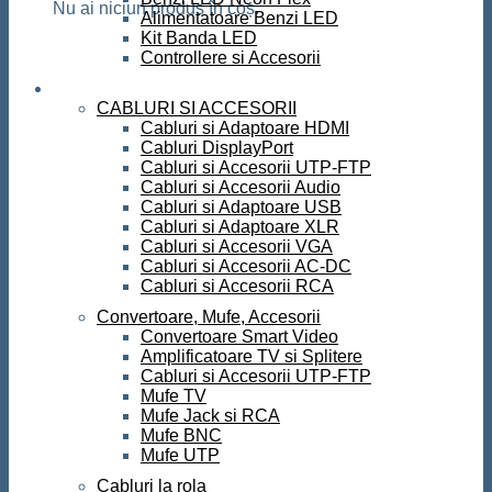
Nu ai niciun produs în coș.
Alimentatoare Benzi LED
Kit Banda LED
Controllere si Accesorii
Conectica
CABLURI SI ACCESORII
Cabluri si Adaptoare HDMI
Cabluri DisplayPort
Cabluri si Accesorii UTP-FTP
Cabluri si Accesorii Audio
Cabluri si Adaptoare USB
Cabluri si Adaptoare XLR
Cabluri si Accesorii VGA
Cabluri si Accesorii AC-DC
Cabluri si Accesorii RCA
Convertoare, Mufe, Accesorii
Convertoare Smart Video
Amplificatoare TV si Splitere
Cabluri si Accesorii UTP-FTP
Mufe TV
Mufe Jack si RCA
Mufe BNC
Mufe UTP
Cabluri la rola