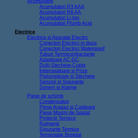
Acumulatori
Acumulatori R3 AAA
Acumulatori R6 AA
Acumulatori Li-Ion
Acumulatori Plumb Acid
Electrice
Electrice si Aparataj Electric
Conectori Electrici in doza
Conectori Electrici Waterproof
Tuburi Termocontractante
Adaptoare AC-DC
Dulii-Stechere-Cuple
Intrerupatoare si Prize
Prelungitoare si Stechere
Senzori si Sigurante
Sonerii si Alarme
Piese de schimb
Condensatori
Piese Aragaz si Cuptoare
Piese Masini de Spalat
Protectii Termice
Rulmenti
Sigurante Termice
Termostate Bimetal