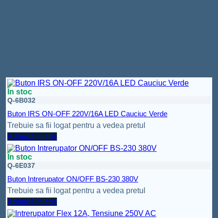
Tip produs
Standard
Produse similare
În stoc
Q-6B032
Buton IRS ON-OFF 220V/16A LED Cauciuc Verde
Trebuie sa fii logat pentru a vedea pretul
Adaugă în coș
În stoc
Q-6E037
Buton Intrerupator ON/OFF BS-230 380V
Trebuie sa fii logat pentru a vedea pretul
Adaugă în coș