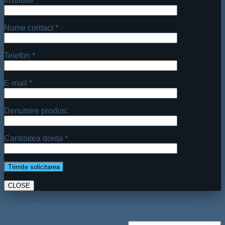
Institutie *
Nume contact *
Telefon *
E-mail *
Denumire produs:
Cantitatea dorita *
CLOSE
Autentificare