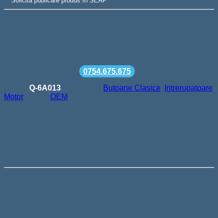
Solicită publicare produs în SEAP
Livrare gratuita la comenzi de peste 500 lei
Termen de livrare: 24-48h
Comanda minima: 100 lei
Suport telefonic la
0754.675.675
SKU:
Q-6A013
Categorii:
Butoane Clasice
,
Intrerupatoare
Motor
Brand:
OEM
Descriere
Buton Basculant Maneta 12V LED
Verde
Intrerupator tip buton ON/OFF cu 3 papuci de contact și LED
de culoare verde pentru semnalizarea tensiunii.
Butonul se alimentează la tensiune de 12V și se poate utiliza
la numeroase masinarii si motoare precum: automobile,
ambarcațiuni navale, camioane, etc. Acest buton poate fi