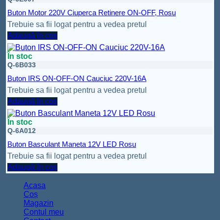
Buton Motor 220V Ciuperca Retinere ON-OFF, Rosu
Trebuie sa fii logat pentru a vedea pretul
Adaugă în coș
În stoc
Q-6B033
Buton IRS ON-OFF-ON Cauciuc 220V-16A
Trebuie sa fii logat pentru a vedea pretul
Adaugă în coș
În stoc
Q-6A012
Buton Basculant Maneta 12V LED Rosu
Trebuie sa fii logat pentru a vedea pretul
Adaugă în coș
Acasa
Coș
Magazin
Contul meu