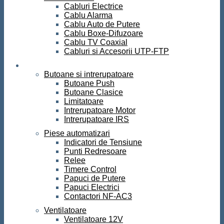
Cabluri Electrice
Cablu Alarma
Cablu Auto de Putere
Cablu Boxe-Difuzoare
Cablu TV Coaxial
Cabluri si Accesorii UTP-FTP
Automatizari
Butoane si intrerupatoare
Butoane Push
Butoane Clasice
Limitatoare
Intrerupatoare Motor
Intrerupatoare IRS
Piese automatizari
Indicatori de Tensiune
Punti Redresoare
Relee
Timere Control
Papuci de Putere
Papuci Electrici
Contactori NF-AC3
Ventilatoare
Ventilatoare 12V