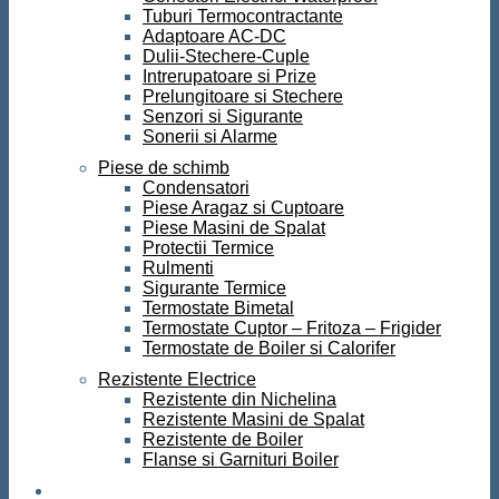
Tuburi Termocontractante
Adaptoare AC-DC
Dulii-Stechere-Cuple
Intrerupatoare si Prize
Prelungitoare si Stechere
Senzori si Sigurante
Sonerii si Alarme
Piese de schimb
Condensatori
Piese Aragaz si Cuptoare
Piese Masini de Spalat
Protectii Termice
Rulmenti
Sigurante Termice
Termostate Bimetal
Termostate Cuptor – Fritoza – Frigider
Termostate de Boiler si Calorifer
Rezistente Electrice
Rezistente din Nichelina
Rezistente Masini de Spalat
Rezistente de Boiler
Flanse si Garnituri Boiler
Scule si Unelte