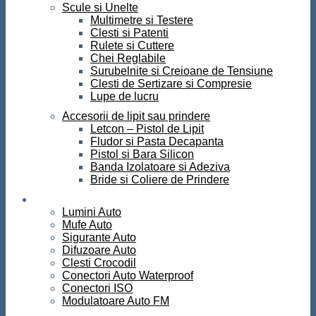
Scule si Unelte
Multimetre si Testere
Clesti si Patenti
Rulete si Cuttere
Chei Reglabile
Surubelnite si Creioane de Tensiune
Clesti de Sertizare si Compresie
Lupe de lucru
Accesorii de lipit sau prindere
Letcon – Pistol de Lipit
Fludor si Pasta Decapanta
Pistol si Bara Silicon
Banda Izolatoare si Adeziva
Bride si Coliere de Prindere
Auto
Lumini Auto
Mufe Auto
Sigurante Auto
Difuzoare Auto
Clesti Crocodil
Conectori Auto Waterproof
Conectori ISO
Modulatoare Auto FM