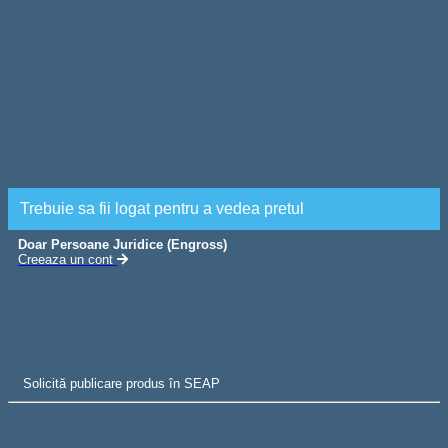
Banda LED 220V, 6500K,
Lumina Alb Rece,
120LED/m, IP65, Rola 100
Metri, ClassLights
Trebuie sa fii logat pentru a vedea pretul
Doar Persoane Juridice (Engross)
Creeaza un cont
Alimentare
220V
Culoare Lumina
Alb-Rece
Lungime
100 metri
Latime
10mm
Solicită publicare produs în SEAP
Livrare gratuita la comenzi de peste 500 lei