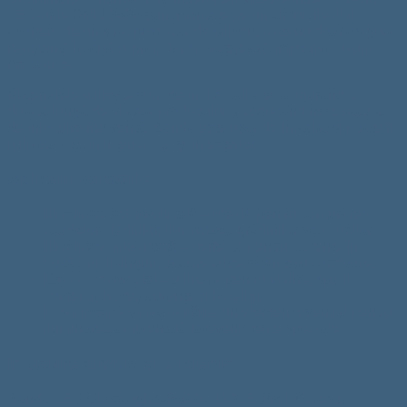
LED-urile SMD 3535 sunt montate pe un circuit flexibil,
acoperit de un strat protector de silicon, care nu doar asigură
rezistență la apă și praf, dar și protejează împotriva uzurii
mecanice.
Materialele utilizate sunt de înaltă calitate, asigurând o
durată lungă de viață a produsului și reducând necesitatea
de înlocuire frecventă. Banda este ușor de instalat și poate fi
utilizată atât în interior, cât și în exterior.
Aplicații versatile
Iluminare arhitecturală
– ideală pentru conturarea
fațadelor clădirilor, iluminarea grădinilor sau curților.
Iluminare interioară
– perfectă pentru accente în
bucătării, livinguri, tavane false, scări sau coridoare.
Decor comercial
– utilizată pentru vitrine, spații
comerciale, restaurante și hoteluri.
Evenimente și festivități
– un element esențial pentru
iluminarea ambientală la evenimente speciale.
Instalare simplă și eficientă
Banda LED ClassLights 6500K 120LED/m IP65 este