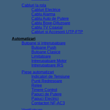
Cabluri la rola
Cabluri Electrice
Cablu Alarma
Cablu Auto de Putere
Cablu Boxe-Difuzoare
Cablu TV Coaxial
Cabluri si Accesorii UTP-FTP
Automatizari
Butoane si intrerupatoare
Butoane Push
Butoane Clasice
Limitatoare
Intrerupatoare Motor
Intrerupatoare IRS
Piese automatizari
Indicatori de Tensiune
Punti Redresoare
Relee
Timere Control
Papuci de Putere
Papuci Electrici
Contactori NF-AC3
Ventilatoare