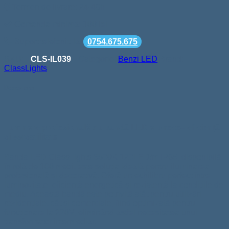
Termen de livrare: 24-48h
Comanda minima: 100 lei
Suport telefonic la
0754.675.675
SKU:
CLS-IL039
Categorie:
Benzi LED
Brand:
ClassLights
Descriere
Iluminare profesională cu bandă LED alb rece– eficiență
și versatilitate
Banda LED ClassLights 6500K 120LED/m IP65, disponibilă
în rolă de 100 metri, este soluția ideală pentru iluminarea
profesională și decorativă. Oferă un echilibru perfect între
luminozitate, eficiență energetică și rezistență la condițiile de
mediu. Această bandă este potrivită atât pentru utilizări
rezidențiale, cât și comerciale, fiind optimizată pentru
funcționare la 220V, eliminând astfel necesitatea unui
transformator intermediar.