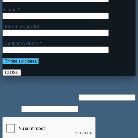
E-mail *
Denumire produs:
Cantitatea dorita *
CLOSE
Autentificare
Nume utilizator sau adresă email
*
Parolă
*