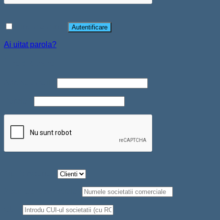
Ține-mă minte
Autentificare
Ai uitat parola?
Înregistrare
Adresă email
*
Parolă
*
Tip Persoana
*
Societate comerciala
*
CUI
*