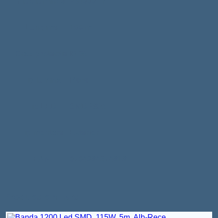
Flux luminos
264000 lm
Lungime
100 m
Grad protectie
IP 65
Tip lumina
Rece
Tip LED
SMD 2835
Tip montare
Exterior
EAN
0704384674818
Produse similare