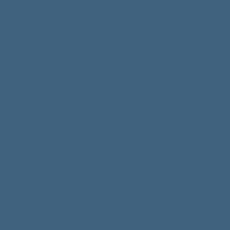
Caracteristici principale:
Putere:
10W pe metru – consum redus de energie, dar
cu o intensitate luminoasă ridicată.
Culoare lumină:
Alb rece (6500K) – ideal pentru
crearea unei atmosfere confortabile și primitoare.
Număr LED-uri:
120 LED-uri/metru – iluminare
uniformă și puternică.
Tip LED:
3535 – tehnologie avansată pentru o
durabilitate crescută.
Protecție IP65:
Rezistentă la praf și umiditate, ideală
pentru utilizare în exterior sau spații cu umiditate
ridicată.
Tensiune de alimentare:
220V – nu necesită
transformator suplimentar.
Flexibilitate:
Poate fi tăiată la fiecare 10 cm, permițând
ajustarea lungimii în funcție de nevoile proiectului.
Eficiență energetică:
Consum redus cu până la 80%
comparativ cu sursele tradiționale de iluminat.
Design și calitate superioară
Banda LED ClassLights 6500K este concepută pentru a oferi
o iluminare continuă, fără întreruperi vizibile între LED-uri.