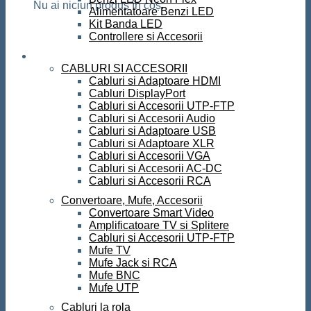
Nu ai niciun produs în coș.
Alimentatoare Benzi LED
Kit Banda LED
Controllere si Accesorii
Conectica
CABLURI SI ACCESORII
Cabluri si Adaptoare HDMI
Cabluri DisplayPort
Cabluri si Accesorii UTP-FTP
Cabluri si Accesorii Audio
Cabluri si Adaptoare USB
Cabluri si Adaptoare XLR
Cabluri si Accesorii VGA
Cabluri si Accesorii AC-DC
Cabluri si Accesorii RCA
Convertoare, Mufe, Accesorii
Convertoare Smart Video
Amplificatoare TV si Splitere
Cabluri si Accesorii UTP-FTP
Mufe TV
Mufe Jack si RCA
Mufe BNC
Mufe UTP
Cabluri la rola