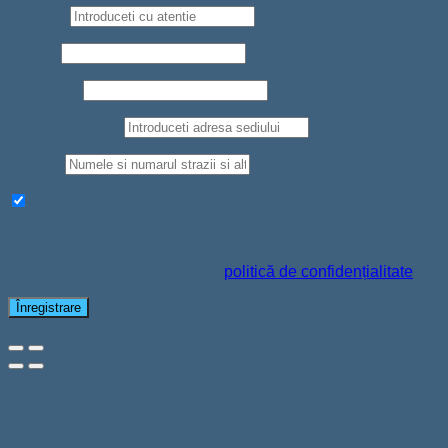
Telefon
*
Nume
*
Prenume
*
Judet/Localitate
Strada
*
Aboneaza-te la newsletter pentru a primi oferte si reduceri
Datele personale vor fi folosite pentru a-ți susține experiența
pe acest site web, pentru a administra accesul la contul tău și
pentru alte scopuri descrise în
politică de confidențialitate
.
Înregistrare