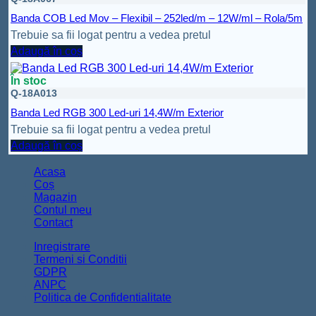
Banda COB Led Mov – Flexibil – 252led/m – 12W/ml – Rola/5m
Trebuie sa fii logat pentru a vedea pretul
Adaugă în coș
În stoc
Q-18A013
Banda Led RGB 300 Led-uri 14,4W/m Exterior
Trebuie sa fii logat pentru a vedea pretul
Adaugă în coș
Acasa
Coș
Magazin
Contul meu
Contact
Inregistrare
Termeni si Conditii
GDPR
ANPC
Politica de Confidentialitate