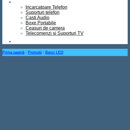
Diverse
Incarcatoare Telefon
Suporturi telefon
Casti Audio
Boxe Portabile
Ceasuri de camera
Telecomenzi si Suporturi TV
Contact
Prima pagină
/
Promotii
/
Benzi LED