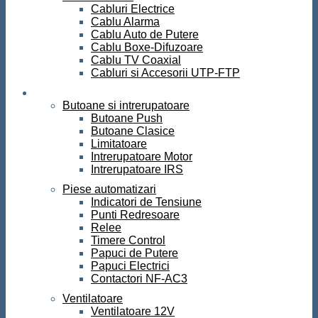
Cabluri Electrice
Cablu Alarma
Cablu Auto de Putere
Cablu Boxe-Difuzoare
Cablu TV Coaxial
Cabluri si Accesorii UTP-FTP
Automatizari
Butoane si intrerupatoare
Butoane Push
Butoane Clasice
Limitatoare
Intrerupatoare Motor
Intrerupatoare IRS
Piese automatizari
Indicatori de Tensiune
Punti Redresoare
Relee
Timere Control
Papuci de Putere
Papuci Electrici
Contactori NF-AC3
Ventilatoare
Ventilatoare 12V