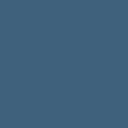
proiectată pentru instalare facilă. Se poate fixa rapid pe
suprafețe diverse, iar datorită designului său flexibil, poate fi
modelată pentru a se adapta diferitelor forme și structuri.
Funcționează direct la 220V, fără a necesita un transformator,
ceea ce reduce costurile și timpul de montaj.
Un avantaj major este posibilitatea de a tăia banda la fiecare
10 cm, ceea ce permite personalizarea lungimii în funcție de
necesitățile fiecărui proiect. Această flexibilitate o face ideală
pentru orice tip de aplicație, fie că este vorba de iluminat
ambiental sau funcțional.
De ce să alegi banda LED ClassLights?
Fiabilitate și durabilitate
– calitate premium pentru o
durată de viață extinsă.
Consum redus de energie
– iluminat eficient fără a
crește costurile de electricitate.
Versatilitate
– potrivită pentru multiple aplicații, de la
decor interior la iluminat profesional.
Ușurință în instalare
– funcționează direct la 220V,
fără transformatoare suplimentare.
Siguranță și protecție
– standard IP65 pentru
rezistență la apă și praf.