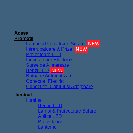
Copyright 2026 ©
FurnizorElectrice.ro
Acasa
Promotii
Lampi si Proiectoare Solare
NEW
Intrerupatoare & Prize
NEW
Proiectoare LED
Incarcatoare Electrice
Surse de Alimentare
Benzi LED
NEW
Butoane Automatizari
Conectori Electrici
Conectica: Cabluri si Adaptoare
Iluminat
Iluminat
Becuri LED
Lampi & Proiectoare Solare
Aplice LED
Proiectoare
Lanterne