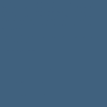
Banda LED ClassLights 6500K 120LED/m IP65 – Rola 100
Metri este alegerea perfectă pentru cei care doresc un
iluminat eficient, economic și versatil. Cu o lumină rece,
ideală pentru orice tip de spațiu, și o protecție superioară
împotriva umezelii, acest produs reprezintă o soluție
excelentă pentru orice proiect de iluminat, fie el rezidențial
sau comercial.
Transformă-ți spațiul cu un iluminat modern, eficient și
ușor de instalat!
Informații suplimentare
Tip produs
Banda Led
Voltaj
220 V
Putere
1000 W